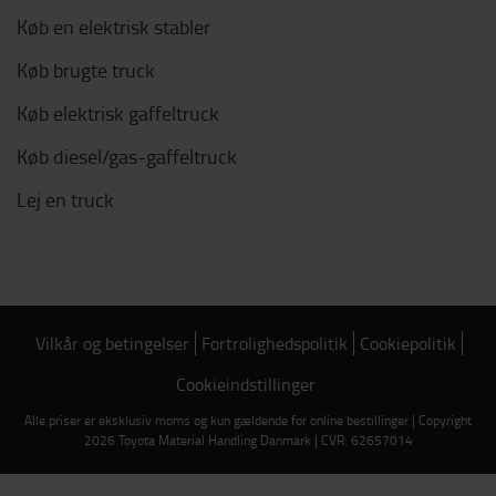
Køb en elektrisk stabler
Køb brugte truck
Køb elektrisk gaffeltruck
Køb diesel/gas-gaffeltruck
Lej en truck
Vilkår og betingelser
Fortrolighedspolitik
Cookiepolitik
Cookieindstillinger
Alle priser er eksklusiv moms og kun gældende for online bestillinger | Copyright
2026 Toyota Material Handling Danmark | CVR: 62657014