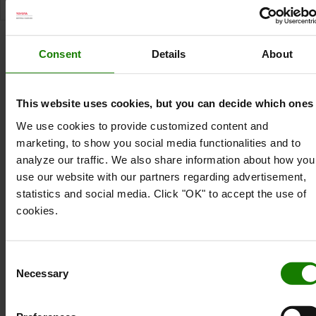
SPECIFIKATION
Consent
Details
About
Specifikation
This website uses cookies, but you can decide which ones
Ubeskyttede gafler kan udgøre en sikkerhedsfare,
We use cookies to provide customized content and
fordi de ikke er synlige nok. Vetters
marketing, to show you social media functionalities and to
advarselslamper øger sikkerheden, specielt på
analyze our traffic. We also share information about how you
parkeringspladser, ved udgange og om natten.
use our website with our partners regarding advertisement,
Lampernes røde og hvide skær er synlig på lang
statistics and social media. Click "OK" to accept the use of
afstand. Af sikkerhedsmæssige årsager anbefales
cookies.
det at bruge advarselslamper, når gaffeltrucks
anvendes i vejtraffik.
Consent
Teknisk specifikation
Necessary
Selection
4 ekstra magneter på ydersiden af advarselslampen. Let
at montere på trucken, når den ikke er i brug.