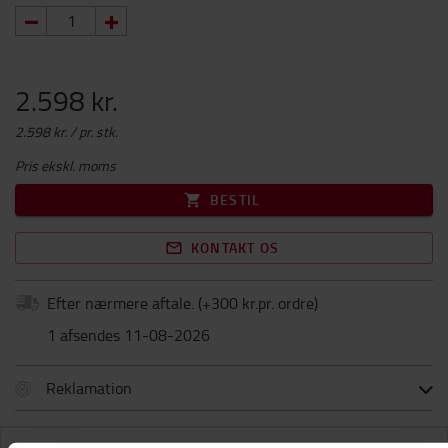
2.598 kr.
2.598 kr. / pr. stk.
Pris ekskl. moms
BESTIL
KONTAKT OS
Efter nærmere aftale.
(+
300 kr.pr. ordre
)
1 afsendes 11-08-2026
Reklamation