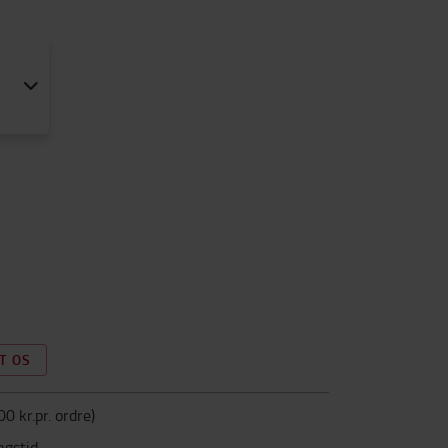
T OS
00 kr.pr. ordre
)
ngstid