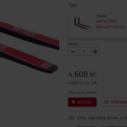
Type
Model
Gaffel CROC
80X40X1200 2A
Antal
4.608 kr.
4.608 kr. / pr. stk.
Pris ekskl. moms
BESTIL
KONTAK
Efter nærmere aftale.
(+
3
Restordre - ukendt leveri