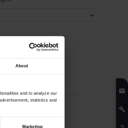
About
fikation
onalities and to analyze our
advertisement, statistics and
:
4
cm
e
:
8
cm
de
:
1,2
m
Marketing