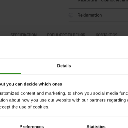
Reklamation
SPECIFIKATION
POPULÆRT TILBEHØR
KONTAKT OS
Specifikation
Details
but you can decide which ones
 udstyr. Når CROC® ForkCoatings er monteret,
Speci
stomized content and marketing, to show you social media functi
 varer. * Øget skridsikkerhed for lasten,
ation about how you use our website with our partners regarding 
sten, hvilket resulterer i færre reklamationer
Højde
ccept the use of cookies.
sport * Mere behageligt arbejdsmiljø på grund
Bredd
Læng
Preferences
Statistics