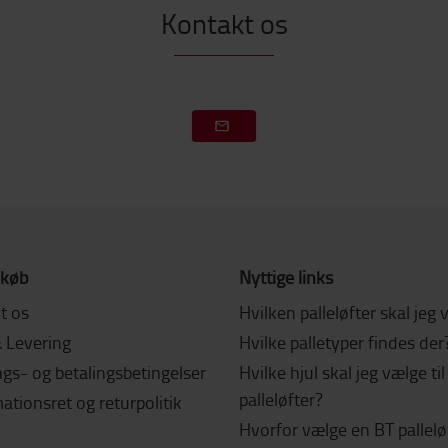
Kontakt os
 køb
Nyttige links
t os
Hvilken palleløfter skal jeg
& Levering
Hvilke palletyper findes der
gs- og betalingsbetingelser
Hvilke hjul skal jeg vælge ti
palleløfter?
tionsret og returpolitik
Hvorfor vælge en BT pallelø