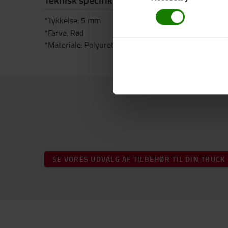
*Tykkelse: 5 mm
*Farve: Rød
*Materiale: Polyuretan
SE VORES UDVALG AF TILBEHØR TIL DIN TRUCK