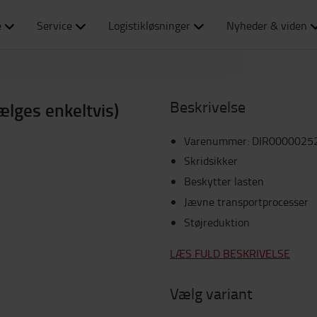
e
Service
Logistikløsninger
Nyheder & viden
Beskrivelse
ælges enkeltvis)
Varenummer
:
DIR0000025
Skridsikker
Beskytter lasten
Jævne transportprocesser
Støjreduktion
LÆS FULD BESKRIVELSE
Vælg variant