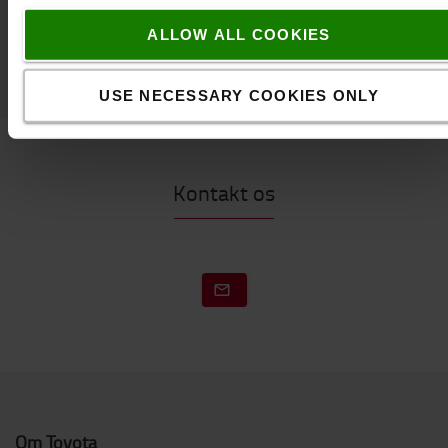
ALLOW ALL COOKIES
SE VORES UDVALG AF TILBEHØR TIL DIN TRUCK
USE NECESSARY COOKIES ONLY
Kontakt os
Om Toyota