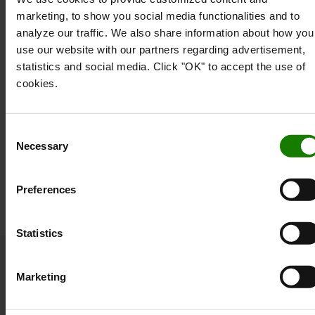
Vægt: 413g
marketing, to show you social media functionalities and to
Lyshus diameter: 51mm
analyze our traffic. We also share information about how you
Hovedbevægelsesvinkel: 120°
use our website with our partners regarding advertisement,
Batterikapacitet: 4800mAh
statistics and social media. Click "OK" to accept the use of
Tid til fuld opladning: 330 minutter
cookies.
Drop test: 3 meter
IP-klasse: IP67
Arbejdstemperaturområde: -20 til +40
Consent
Antal lysdioder: 1
Necessary
Selection
LED farve: Hvid
Farvetemperatur: 3700k til 4400k
Farvegengivelsesindeks: 90
Preferences
Statistics
Marketing
Populært tilbehør