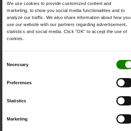
Stripe advarsels- og sikkerhedslys er den ideelle
We use cookies to provide customized content and
løsning til at identificere farlige områder på bygge-
marketing, to show you social media functionalities and to
og minearbejdspladser.
analyze our traffic. We also share information about how you
use our website with our partners regarding advertisement,
Det robuste design af denne model er en meget
statistics and social media. Click "OK" to accept the use of
synlig sikkerhedsstrimmel af lys, der skaber en
cookies.
udelukkelseszone for at holde medarbejdere,
fodgængere og andre køretøjer på sikker afstand.
Som et resultat er arbejdssikkerheden plus
Consent
førerens komfort og bekvemmelighed væsentligt
Necessary
Selection
forbedret, forebyggelse af arbejdsulykker. Fås i de
meget synlige røde og blå,
Preferences
For yderligere iøjnefaldende synlighed skal du
bruge blitztilstanden i stedet for den konstante
Statistics
lysstråle til at advare arbejdere og fodgængere om
farlige områder. Den valgfri flashhastighed er 1
sekund. (Ingen synkronisering er påkrævet)
Marketing
Teknisk specifikation