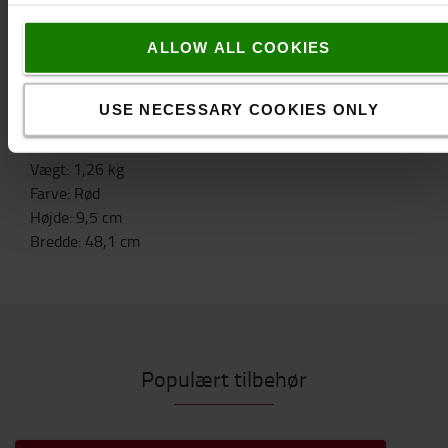
12 V - 24 V
ALLOW ALL COOKIES
44 W - 55 W
IP 69K
886 lm
USE NECESSARY COOKIES ONLY
Specifikation
Vægt
:
1,26
kg
Farve
:
Rød
Højde
:
9,5
cm
Bredde
:
48,1
cm
Populært tilbehør