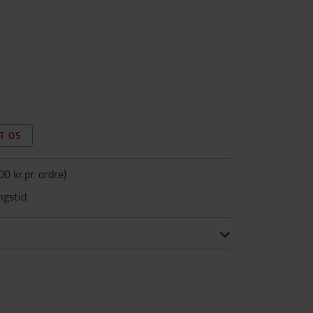
T OS
00 kr.pr. ordre
)
ngstid