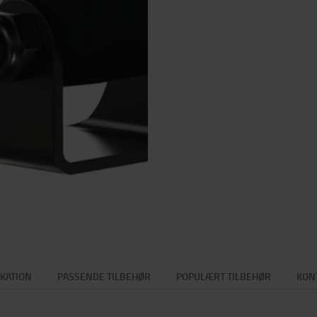
IKATION
PASSENDE TILBEHØR
POPULÆRT TILBEHØR
KON