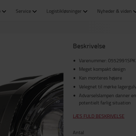
e
Service
Logistikløsninger
Nyheder & viden
Beskrivelse
Varenummer
:
0552991SPK
Meget kompakt design
Kan monteres højere
Velegnet til mørke lagergul
Advarselslampen danner en k
potentielt farlig situation
LÆS FULD BESKRIVELSE
Antal