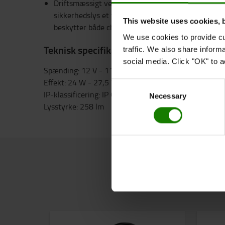
Driftsmæssigt ved 12 V til 110 V med en effektomr
sikkerhedslys et vigtigt supplement til dine opera
This website uses cookies, 
beskytter både chauffører og fodgængere.
We use cookies to provide cu
Teknisk specifikation
traffic. We also share inform
social media. Click "OK" to a
Spænding: 12 V - 110 V
Effekt: 24 W - 27,5 W
Consent
IP-klassificering: IP 67
Necessary
Selection
Lysstyrke: 258 lm