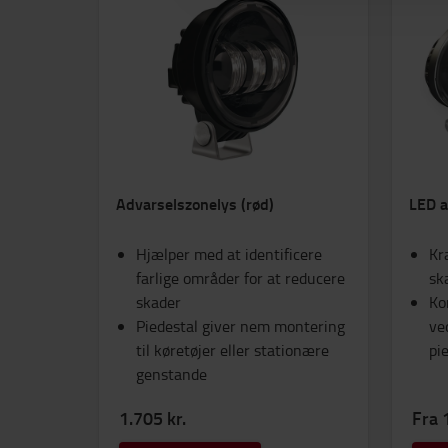
Advarselszonelys (rød)
LED a
Hjælper med at identificere
Kr
farlige områder for at reducere
sk
skader
Ko
Piedestal giver nem montering
ve
til køretøjer eller stationære
pi
genstande
1.705 kr.
Fra 