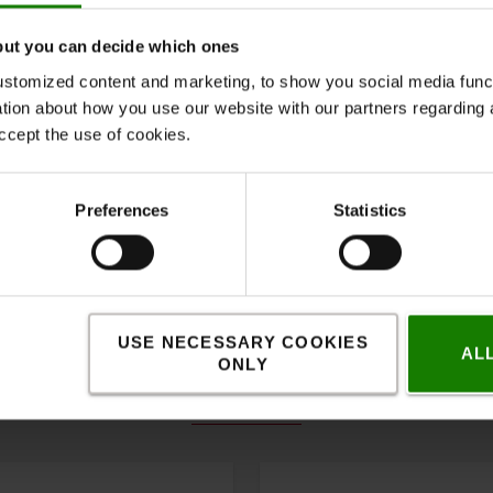
åde på 24 W til 27,5 W, er dette
tionelle sikkerhedsforanstaltninger, der
but you can decide which ones
stomized content and marketing, to show you social media functi
ation about how you use our website with our partners regarding 
ccept the use of cookies.
Preferences
Statistics
USE NECESSARY COOKIES
AL
ONLY
Passende tilbehør