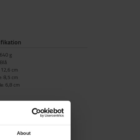
fikation
640
g
Blå
:
12,6
cm
e
:
8,5
cm
de
:
6,8
cm
About