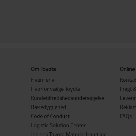
Om Toyota
Online
Hvem er vi
Kontak
Hvorfor vælge Toyota
Fragt 
Kundetilfredshedsundersøgelse
Leverin
Bæredygtighed
Reklama
Code of Conduct
FAQs
Logistic Solution Center
Job hos Toyota Material Handling