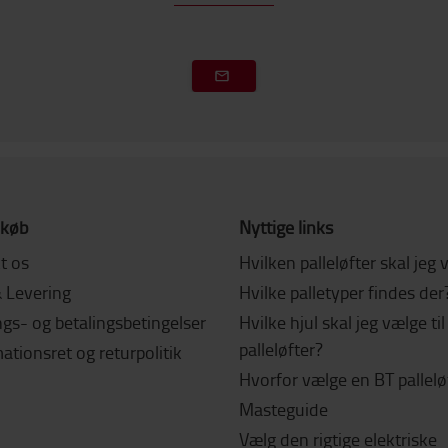
 køb
Nyttige links
t os
Hvilken palleløfter skal jeg
& Levering
Hvilke palletyper findes der
gs- og betalingsbetingelser
Hvilke hjul skal jeg vælge ti
palleløfter?
tionsret og returpolitik
Hvorfor vælge en BT pallelø
Masteguide
Vælg den rigtige elektriske