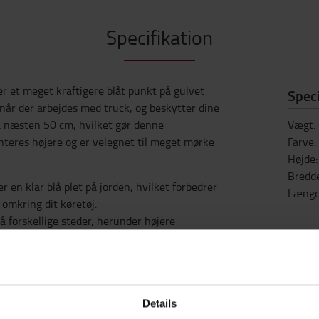
Specifikation
r et meget kraftigere blåt punkt på gulvet
Speci
, når der arbejdes med truck, og beskytter dine
å næsten 50 cm, hvilket gør denne
Vægt
:
nteres højere og er velegnet til meget mørke
Farve
:
Højde
Bredd
en klar blå plet på jorden, hvilket forbedrer
Læng
omkring dit køretøj.
 forskellige steder, herunder højere
rskellige køretøjstyper.
t effektivt til større køretøjer og i miljøer
le forhold.
are aluminiumshus modstandsdygtigt over for
Details
fordrende miljøer.