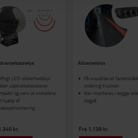
dvarselszonelys
Advarselslys
aftigt LED-sikkerhedslys
Få visualiseret fareområd
aber udelukkelseszoner
omkring trucken
mpakt og nem at installere
Kan monteres i begge sid
d hjælp af
bagpå
edestalmontering
1.340 kr.
Fra 1.139 kr.