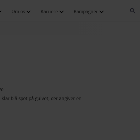
Om os
Karriere
Kampagner
ve
lar blå spot på gulvet, der angiver en