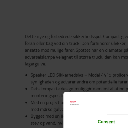
Dette nye og forbedrede sikkerhedsspot Compact give
foran eller bag ved din truck. Den forhindrer ulykker
ansatte mod mulige farer. Spottet har en diameter p
advarselslampe velegnet til større truck, den kan mo
lagergulve.
Speaker LED Sikkerhedslys – Model 4415 projicerer 
synligheden og advarer andre om potentielle farer 
Dets kompakte design muliggør nem installation på
monteringspositioner, hvilket gør det alsidigt til fo
Med en projectionsdiameter på næsten 50 cm er lyse
med mørke gulve, hvilket sikrer sikkerhed under al
Bygget med en IP67-klassificering er dette holdb
Consent
støv og vand, hvilket sikrer pålidelig ydeevne i ud