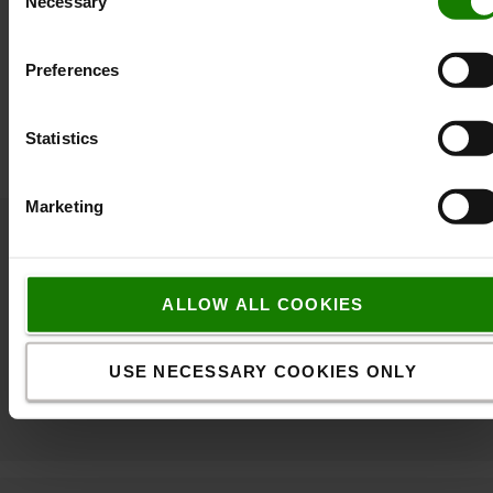
robust og holdbar.
Necessary
Selection
Specifikation
Preferences
Vægt
:
300
g
Farve
:
Sort
Længde
:
45
cm
Statistics
Marketing
Kontakt os
ALLOW ALL COOKIES
USE NECESSARY COOKIES ONLY