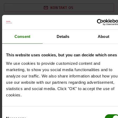
KONTAKT OS
Efter nærmere aftale.
(+
329 kr.pr. ordre
)
Restordre - ukendt leveringstid
Consent
Details
About
Reklamation
This website uses cookies, but you can decide which ones
SPECIFIKATION
We use cookies to provide customized content and
marketing, to show you social media functionalities and to
analyze our traffic. We also share information about how you
use our website with our partners regarding advertisement,
Specifikation
statistics and social media. Click "OK" to accept the use of
cookies.
Med denne gasslange kan du forbinde din gasdrevne
gaffeltruck med de påkrævede gasflasker. Den er meget
Consent