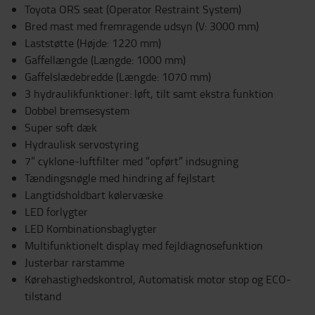
Toyota ORS seat (Operator Restraint System)
Bred mast med fremragende udsyn (V: 3000 mm)
Laststøtte (Højde: 1220 mm)
Gaffellængde (Længde: 1000 mm)
Gaffelslædebredde (Længde: 1070 mm)
3 hydraulikfunktioner: løft, tilt samt ekstra funktion
Dobbel bremsesystem
Super soft dæk
Hydraulisk servostyring
7” cyklone-luftfilter med ”opført” indsugning
Tændingsnøgle med hindring af fejlstart
Langtidsholdbart kølervæske
LED forlygter
LED Kombinationsbaglygter
Multifunktionelt display med fejldiagnosefunktion
Justerbar rarstamme
Kørehastighedskontrol, Automatisk motor stop og ECO-
tilstand