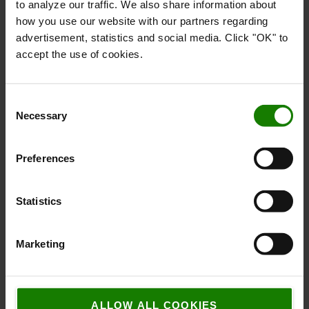
to analyze our traffic. We also share information about
how you use our website with our partners regarding
advertisement, statistics and social media. Click "OK" to
accept the use of cookies.
Fremragende udsyn hele vejen rundt
Det gode udsyn gennem masten giver føreren et godt
Consent
overblik over lasten og omgivelserne.
Necessary
Selection
Preferences
Statistics
Marketing
ALLOW ALL COOKIES