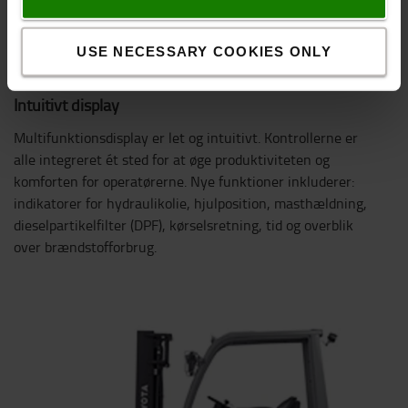
USE NECESSARY COOKIES ONLY
Intuitivt display
Multifunktionsdisplay er let og intuitivt. Kontrollerne er
alle integreret ét sted for at øge produktiviteten og
komforten for operatørerne. Nye funktioner inkluderer:
indikatorer for hydraulikolie, hjulposition, masthældning,
dieselpartikelfilter (DPF), kørselsretning, tid og overblik
over brændstofforbrug.