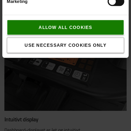
overblik over lasten og omgivelserne.
Marketing
ALLOW ALL COOKIES
USE NECESSARY COOKIES ONLY
Intuitivt display
Dashboard-displayet er let og intuitivt.