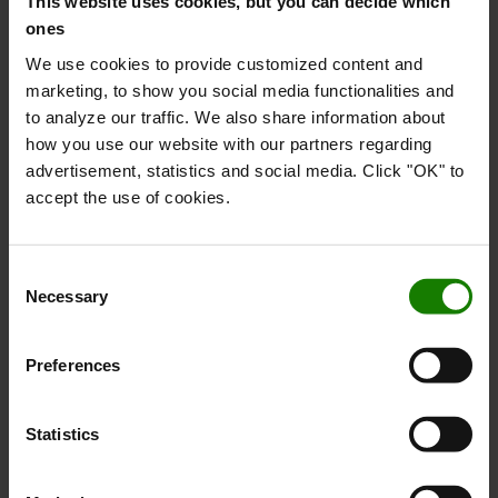
brug i industrien og understøtter hurtig acceleration samt
This website uses cookies, but you can decide which
en optimeret brændstofeffektivitet.
ones
We use cookies to provide customized content and
marketing, to show you social media functionalities and
to analyze our traffic. We also share information about
how you use our website with our partners regarding
advertisement, statistics and social media. Click "OK" to
accept the use of cookies.
Consent
Necessary
Selection
Preferences
Fremragende udsyn hele vejen rundt
Statistics
Det gode udsyn gennem masten giver føreren et godt