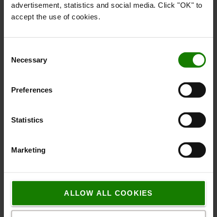
advertisement, statistics and social media. Click "OK" to
accept the use of cookies.
Consent
Necessary
Selection
Fremragende udsyn hele vejen rundt
Det gode udsyn gennem masten giver føreren et godt
Preferences
overblik over lasten og omgivelserne.
Statistics
Marketing
ALLOW ALL COOKIES