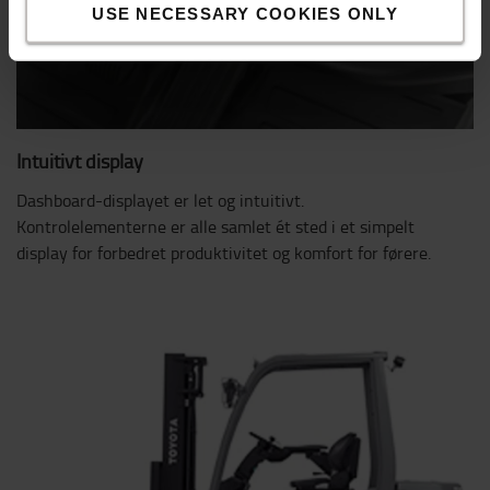
USE NECESSARY COOKIES ONLY
Intuitivt display
Dashboard-displayet er let og intuitivt.
Kontrolelementerne er alle samlet ét sted i et simpelt
display for forbedret produktivitet og komfort for førere.