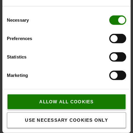
Consent
Necessary
Selection
Fremragende føreroplevelse
Den fuldt affjedrede kabine giver en fremragende og
Preferences
behagelig køreoplevelse både indendørs og udendørs.
Statistics
Marketing
ALLOW ALL COOKIES
USE NECESSARY COOKIES ONLY