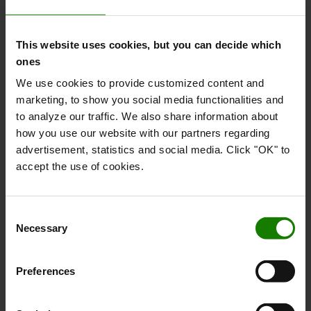
This website uses cookies, but you can decide which
Intuitiv berøringsskærm
ones
We use cookies to provide customized content and
Stor farve-touchscreen (ekstraudstyr) med vigtig
marketing, to show you social media functionalities and
information, gør føreren mere produktiv.
to analyze our traffic. We also share information about
how you use our website with our partners regarding
advertisement, statistics and social media. Click "OK" to
accept the use of cookies.
Consent
Necessary
Selection
Preferences