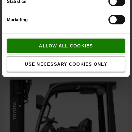
Statistics
Marketing
Intelligente li-ion energipakker
Intelligente energipakker baseret på en kompakt li-ion
ALLOW ALL COOKIES
batteriløsning fra Toyota giver maksimal energiudnyttelse,
samtidig med en reduktion af energiudgifter og CO2-
udledning.
USE NECESSARY COOKIES ONLY