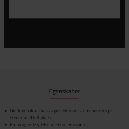
Please
accept marketing-cookies
to watch this
video.
Egenskaber
Det kompakte chassis gør det nemt at manøvrere på
steder med lidt plads
Fremragende ydelse med nul emission