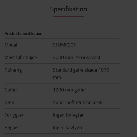
Specifikation
Produktspecifikation
Model
9FBMK20T
Mast løftehøjde
4000 mm 2-trins mast
Påhæng
Standard gaffelslæde 1070
mm
Gafler
1200 mm gafler
Dæk
Super Soft dæk Solideal
Forlygter
Ingen forlygter
Baglys
Ingen baglygter