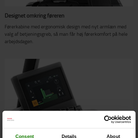
Designet omkring føreren
Førerkabine med ergonomisk design med nyt armlæn med
valg af betjeningsgreb, så man får høj førerkomfort på hele
arbejdsdagen.
Consent
Details
About