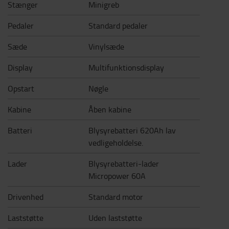
Stænger
Minigreb
Pedaler
Standard pedaler
Sæde
Vinylsæde
Display
Multifunktionsdisplay
Opstart
Nøgle
Kabine
Åben kabine
Batteri
Blysyrebatteri 620Ah lav
vedligeholdelse.
Lader
Blysyrebatteri-lader
Micropower 60A
Drivenhed
Standard motor
Laststøtte
Uden laststøtte