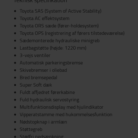
Toyota SAS (System of Active Stability)
Toyota AC effektsystem
Toyota ORS sæde (fører-holdesystem)
Toyota OPS (registrering af førers tilstedeværelse)
Sædemonterede hydrauliske minigreb
Lastbagstøtte (højde: 1220 mm)
3-vejs ventiler
Automatisk parkeringsbremse
Skivebremser i oliebad
Bred bremsepedal
Super Soft dæk
Fuldt affjedret førerkabine
Fuld hydraulisk servostyring
Multifunktionsdisplay med hjulindikator
Vipperatstamme med hukommelsesfunktion
Nødstopknap i armlæn
Støttegreb
Stødfri nedsænkning