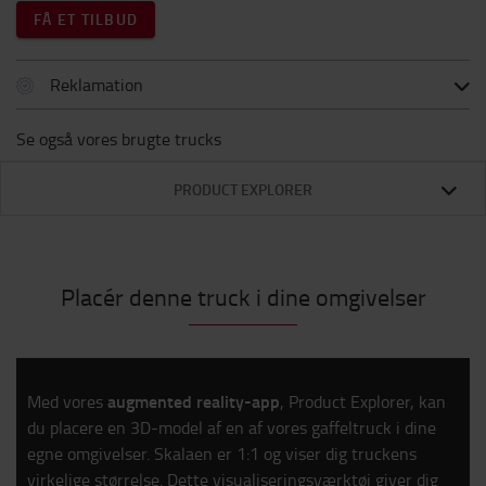
FÅ ET TILBUD
Reklamation
Se også vores brugte trucks
PRODUCT EXPLORER
Placér denne truck i dine omgivelser
augmented reality-app
Med vores
, Product Explorer, kan
du placere en 3D-model af en af vores gaffeltruck i dine
egne omgivelser. Skalaen er 1:1 og viser dig truckens
virkelige størrelse. Dette visualiseringsværktøj giver dig