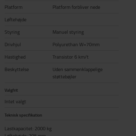
Platform
Platform forbliver nede
Løftehøjde
Styring
Manuel styring
Drivhjul
Polyurethan W=70mm
Hastighed
Transistor 6 km/t
Beskyttelse
Uden sammenklappelige
støttebøjler
Valgfrit
Intet valgt
Teknisk specifikation
Lastkapacitet
:
2000
kg
Løftehøjde
:
205
mm