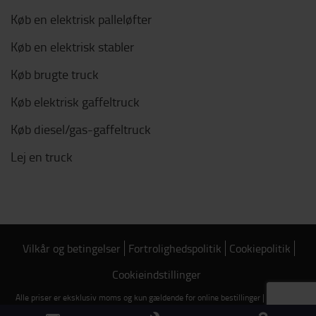
Køb en elektrisk palleløfter
Køb en elektrisk stabler
Køb brugte truck
Køb elektrisk gaffeltruck
Køb diesel/gas-gaffeltruck
Lej en truck
Vilkår og betingelser
Fortrolighedspolitik
Cookiepolitik
Cookieindstillinger
Alle priser er eksklusiv moms og kun gældende for online bestillinger | Copyright
2026 Toyota Material Handling Danmark | CVR: 62657014