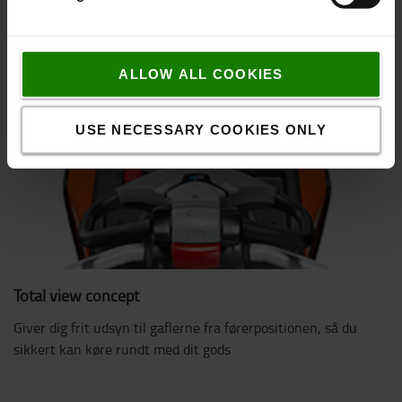
ALLOW ALL COOKIES
USE NECESSARY COOKIES ONLY
Total view concept
Giver dig frit udsyn til gaflerne fra førerpositionen, så du
sikkert kan køre rundt med dit gods