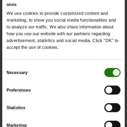
ones
We use cookies to provide customized content and
marketing, to show you social media functionalities and
to analyze our traffic. We also share information about
how you use our website with our partners regarding
advertisement, statistics and social media. Click "OK" to
accept the use of cookies.
Consent
Necessary
Selection
Ståplade
Preferences
Robust platform, som automatisk slår op. Udstyret med
gummimåtte så du ikke skrider.
Statistics
Marketing