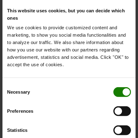
This website uses cookies, but you can decide which
ones
We use cookies to provide customized content and
marketing, to show you social media functionalities and
to analyze our traffic. We also share information about
how you use our website with our partners regarding
Totalview-koncept
advertisement, statistics and social media. Click "OK" to
accept the use of cookies.
Modellerne i BT Levio P-serien lever fuldt ud op til kravene
i ISO 13564-1:2012 med et uhindret udsyn over gaflerne
fra førerpositionen.
Consent
Necessary
Selection
Preferences
Statistics