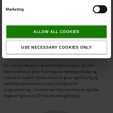
Marketing
ALLOW ALL COOKIES
USE NECESSARY COOKIES ONLY
Det unikke BT Powerdrive reducerer nedetiden
En unik kombination af kontaktløse knapper og CAN-
kommunikation giver fremragende køreegenskaber og
reduceret nedetid. Denne funktion giver også hurtig og
pålidelig kommunikation samt mulighed for
programmering – trucken kan tilpasses føreren og/eller
opgaven og har et 20 % lavere energiforbrug.