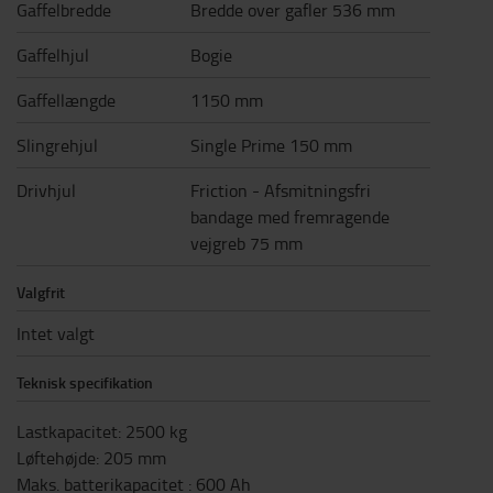
Gaffelbredde
Bredde over gafler 536 mm
Gaffelhjul
Bogie
Gaffellængde
1150 mm
Slingrehjul
Single Prime 150 mm
Drivhjul
Friction - Afsmitningsfri
bandage med fremragende
vejgreb 75 mm
Valgfrit
Intet valgt
Teknisk specifikation
Lastkapacitet
:
2500
kg
Løftehøjde
:
205
mm
Maks. batterikapacitet
:
600
Ah