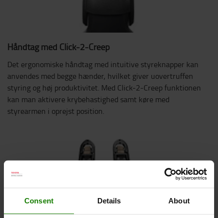
Håndtag med Click-2-Creep
Det ergonomiske håndtag med intuitive styreknapper kan
anvendes med begge hænder, hvilket giver uovertruffen
styring og høj produktivitet. Med Click-2-Creep funktionen
kan man aktivere krybehastighed samt køre med
styrearmen i oprejst position.
Consent
Details
About