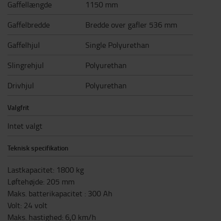
Gaffellængde
1150 mm
Gaffelbredde
Bredde over gafler 536 mm
Gaffelhjul
Single Polyurethan
Slingrehjul
Polyurethan
Drivhjul
Polyurethan
Valgfrit
Intet valgt
Teknisk specifikation
Lastkapacitet
:
1800
kg
Løftehøjde
:
205
mm
Maks. batterikapacitet
:
300
Ah
Volt
:
24
volt
Maks. hastighed
:
6,0
km/h