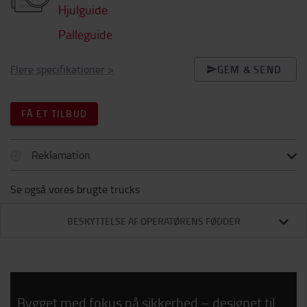
Hjulguide
Palleguide
Flere specifikationer
>
GEM & SEND
FÅ ET TILBUD
Reklamation
Se også vores brugte trucks
BESKYTTELSE AF OPERATØRENS FØDDER
Bygget med fokus på sikkerhed – designet til