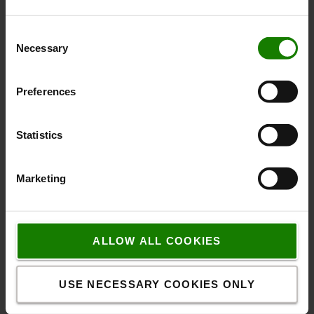
Consent
Necessary
Selection
Preferences
Statistics
Automatisk stop
Hvis trucken efterlades uden opsyn, stopper den
Marketing
automatisk - tiden kan indstilles fra 1-20 minutter eller 4
timer.
ALLOW ALL COOKIES
USE NECESSARY COOKIES ONLY