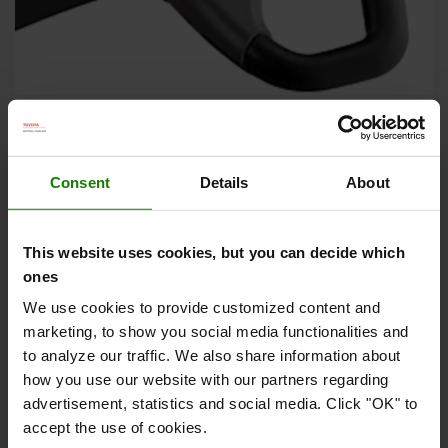
Håndtag med Click-2-Creep
Det ergonomiske håndtag med intuitive styreknapper kan
anvendes med begge hænder, hvilket giver en fremragende
Consent
Details
About
kontrol og en høj produktivitet. Med Click-2-Creep
funktionen kan du aktivere krybehastigheden samt køre
This website uses cookies, but you can decide which
med styrearmen i oprejst position.
ones
We use cookies to provide customized content and
marketing, to show you social media functionalities and
to analyze our traffic. We also share information about
how you use our website with our partners regarding
advertisement, statistics and social media. Click "OK" to
accept the use of cookies.