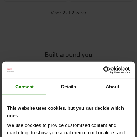
Viser 2 af 2 varer
Built around you
Chassiset er designet omkring Li-Ion modulære
batterier, for et kompakt design og til lavt
Consent
Details
About
energiforbrug. Den er også bygget op omkring
føreren for at give en sikker, komfortabel og intuitiv
køreoplevelse, der giver mulighed for produktive og
This website uses cookies, but you can decide which
effektive operationer.
ones
We use cookies to provide customized content and
marketing, to show you social media functionalities and