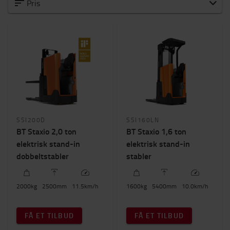
Alle Stablere
Pris
Kompakte og manøvredygtige stablere
Stablere til intensive opgaver over lange
afstande
Elektriske stand-in stablere
Kapacitet
1600kg
-
2000kg
SSI200D
SSI160LN
Løftehøjde (mm)
BT Staxio 2,0 ton
BT Staxio 1,6 ton
2500mm
-
5400mm
elektrisk stand-in
elektrisk stand-in
dobbeltstabler
stabler
Pris
0kr.
-
196000kr.
2000
kg
2500
mm
11.5
km/h
1600
kg
5400
mm
10.0
km/h
Byggehøjde
FÅ ET TILBUD
FÅ ET TILBUD
0mm
-
2400mm