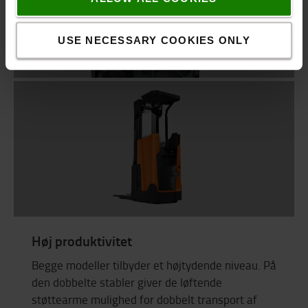
USE NECESSARY COOKIES ONLY
Høj produktivitet
Begge modeller tilbyder et højtydende niveau.
På
den dobbelte stabler giver de løftende
støttearme mulighed for dobbelt transport af