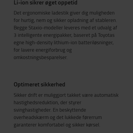
Li-ion sikrer øget oppetid
Det ergonomiske ladestik giver dig muligheden
for hurtig, nem og sikker opladning af stableren.
Begge Staxio-modeller leveres med et udvalg af
3 intelligente energipakker, baseret på Toyotas
egne high-density lithium-ion batteriløsninger,
for lavere energiforbrug og
omkostningsbesparelser.
Optimeret sikkerhed
Sikker drift er
muliggjort
takket
være
automatisk
hastighedsreduktion
, der
styrer
svinghastigheder
. En
beskyttende
overheadskærm
og
det
lukkede
førerrum
garanterer
komfortabel
og
sikker
kørsel
.