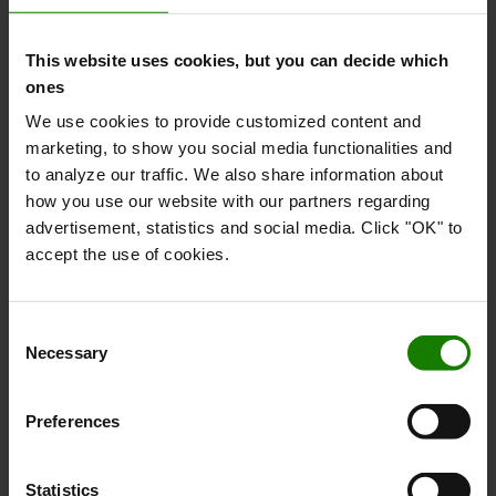
Monomasten med løftehøjde op til 1580 mm gør denne
truck perfekt til brug i butikker. Med gaflerne hævet til
This website uses cookies, but you can decide which
arbejdsbordshøjde bliver dette et ergonomisk værktøj, der
ones
gør ethvert arbejde nemt og sikkert.
We use cookies to provide customized content and
marketing, to show you social media functionalities and
to analyze our traffic. We also share information about
how you use our website with our partners regarding
advertisement, statistics and social media. Click "OK" to
accept the use of cookies.
Consent
Necessary
Selection
Preferences
Statistics