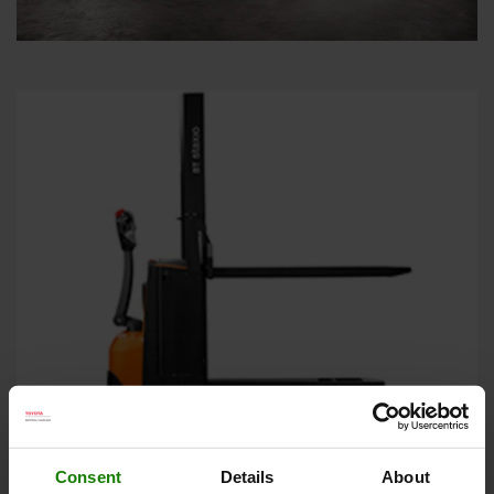
Lav mast
Consent
Details
About