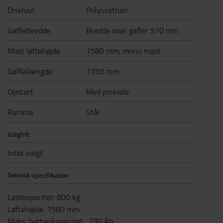
Drivhjul
Polyurethan
Gaffelbredde
Bredde over gafler 570 mm
Mast løftehøjde
1580 mm, mono mast
Gaffellængde
1150 mm
Opstart
Med pinkode
Ramme
Stål
Valgfrit
Intet valgt
Teknisk specifikation
Lastkapacitet
:
800
kg
Løftehøjde
:
1580
mm
Maks. batterikapacitet
:
230
Ah