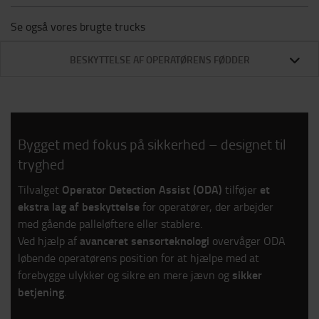
Se også vores brugte trucks
BESKYTTELSE AF OPERATØRENS FØDDER
Bygget med fokus på sikkerhed – designet til
tryghed
Operator Detection Assist (ODA)
et
Tilvalget
tilføjer
ekstra lag af beskyttelse
for operatører, der arbejder
med gående palleløftere eller stablere.
avanceret sensorteknologi
Ved hjælp af
overvåger ODA
løbende operatørens position for at hjælpe med at
sikker
forebygge ulykker og sikre en mere jævn og
betjening
.