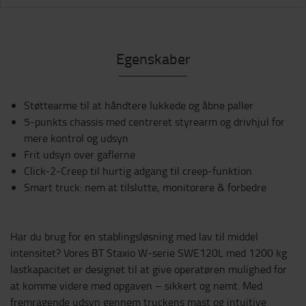
Egenskaber
Støttearme til at håndtere lukkede og åbne paller
5-punkts chassis med centreret styrearm og drivhjul for
mere kontrol og udsyn
Frit udsyn over gaflerne
Click-2-Creep til hurtig adgang til creep-funktion
Smart truck: nem at tilslutte, monitorere & forbedre
Har du brug for en stablingsløsning med lav til middel
intensitet? Vores BT Staxio W-serie SWE120L med 1200 kg
lastkapacitet er designet til at give operatøren mulighed for
at komme videre med opgaven – sikkert og nemt. Med
fremragende udsyn gennem truckens mast og intuitive