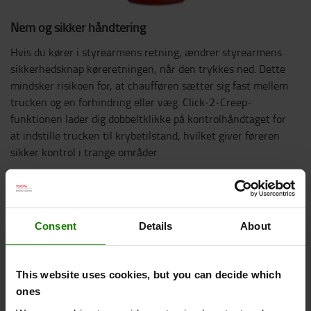
Nem og sikker håndtering
Hvis du kører i styrearmens retning, ændrer styrearmens
sikkerhedsknap køreretningen, når den trykkes ned. Dette
mindsker risikoen for, at chaufføren sætter sig fast mellem
trucken og en forhindring eller væg. Click-2-Creep-
funktionen lader dig dobbeltklikke på kontrolhåndtaget for
at indstille trucken til krybetilstand, hvilket giver føreren
sikker kontrol i trange områder.
Consent
Details
About
This website uses cookies, but you can decide which
ones