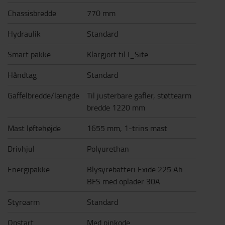
Chassisbredde
770 mm
Hydraulik
Standard
Smart pakke
Klargjort til I_Site
Håndtag
Standard
Gaffelbredde/længde
Til justerbare gafler, støttearm
bredde 1220 mm
Mast løftehøjde
1655 mm, 1-trins mast
Drivhjul
Polyurethan
Energipakke
Blysyrebatteri Exide 225 Ah
BFS med oplader 30A
Styrearm
Standard
Opstart
Med pinkode