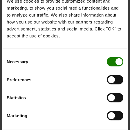
We use cookies to provide customized content and
marketing, to show you social media functionalities and
to analyze our traffic. We also share information about
how you use our website with our partners regarding
advertisement, statistics and social media. Click "OK" to
accept the use of cookies.
Li-ion teknologi
Consent
Baseret på Toyotas egen high-density lithium-ion-
Necessary
Selection
teknologi sikrer denne batteriløsning høje
ydeevneniveauer og maksimerer energieffektiviteten,
Preferences
samtidig med at energiomkostningerne og CO2-
emissionerne reduceres.
Statistics
Marketing