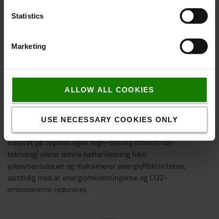
Statistics
Marketing
ALLOW ALL COOKIES
USE NECESSARY COOKIES ONLY
Li-ion teknologi
Baseret på Toyotas egen high-density lithium-ion-
teknologi sikrer denne batteriløsning høje
ydeevneniveauer og maksimerer energieffektiviteten,
samtidig med at energiomkostningerne og CO2-
emissionerne reduceres.