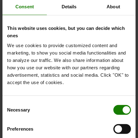
Consent
Details
About
This website uses cookies, but you can decide which
ones
We use cookies to provide customized content and
Robust design
marketing, to show you social media functionalities and
to analyze our traffic. We also share information about
Denne stabler er bygget til tungt arbejde: det bredere
how you use our website with our partners regarding
chassis giver den bedre stabilitet, de faste master giver
advertisement, statistics and social media. Click "OK" to
mulighed for løftehøjder op til 6 m, og de store
accept the use of cookies.
batteristørrelser garanterer høj ydeevne under hele
vagten.
Consent
Necessary
Selection
Preferences