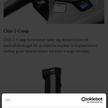
Click-2-Creep
Click-2-Creep-funktionen lader dig dobbeltklikke på
kontrolhåndtaget for at indstille trucken til krybetilstand,
hvilket giver føreren sikker kontrol i trange områder.