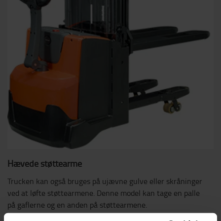
Hævede støttearme
Trucken kan også bruges på ujævne gulve eller skråninger
ved at løfte støttearmene. Denne model kan tage en palle
på gaflerne og en anden på støttearmene.