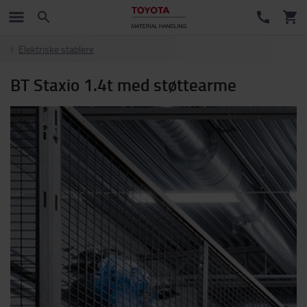
Elektriske stablere
BT Staxio 1.4t med støttearme