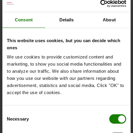
Consent
Details
About
This website uses cookies, but you can decide which
ones
We use cookies to provide customized content and
marketing, to show you social media functionalities and
to analyze our traffic. We also share information about
how you use our website with our partners regarding
advertisement, statistics and social media. Click "OK" to
accept the use of cookies.
Fremragende udsyn
Consent
Necessary
Frit udsyn over mast og fantastisk udsyn fra førerens
Selection
position mod gaffelspidserne.