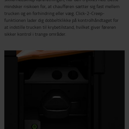
mindsker risikoen for, at chaufføren sætter sig fast mellem
trucken og en forhindring eller væg. Click-2-Creep-
funktionen lader dig dobbeltklikke på kontrolhåndtaget for
at indstille trucken til krybetilstand, hvilket giver føreren
sikker kontrol i trange områder.