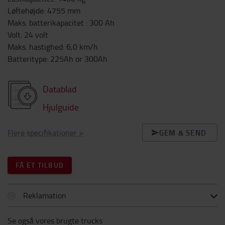
Løftehøjde
:
4755
mm
Maks. batterikapacitet
:
300
Ah
Volt
:
24
volt
Maks. hastighed
:
6,0
km/h
Batteritype
:
225Ah or 300Ah
Datablad
Hjulguide
Flere specifikationer
>
GEM & SEND
FÅ ET TILBUD
Reklamation
Se også vores brugte trucks