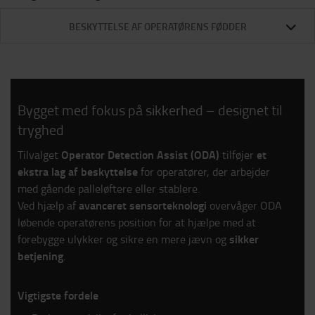
BESKYTTELSE AF OPERATØRENS FØDDER
Bygget med fokus på sikkerhed – designet til
tryghed
Operator Detection Assist (ODA)
et
Tilvalget
tilføjer
ekstra lag af beskyttelse
for operatører, der arbejder
med gående palleløftere eller stablere.
avanceret sensorteknologi
Ved hjælp af
overvåger ODA
løbende operatørens position for at hjælpe med at
sikker
forebygge ulykker og sikre en mere jævn og
betjening
.
Vigtigste fordele