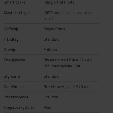
Smart pakke
Klargjort til I_Site
Mast løftehøjde
2655 mm, 2-trins mast med
friløft
Gaffelhjul
Single Prime
Håndtag
Standard
Drivhjul
Friktion
Energipakke
Blysyrebatteri Exide 225 Ah
BFS med oplader 30A
Styrearm
Standard
Gaffelbredde
Bredde over gafler 570 mm
Chassisbredde
770 mm
Fingerbeskyttelse
Plexi