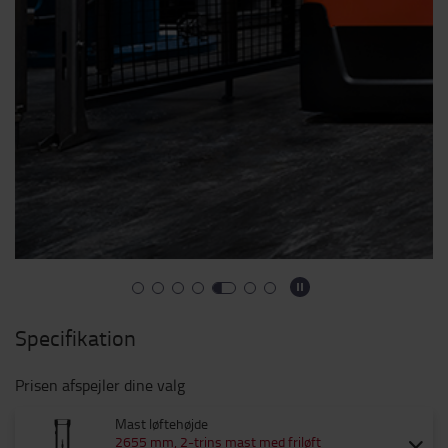
Specifikation
Prisen afspejler dine valg
Mast løftehøjde
2655 mm, 2-trins mast med friløft