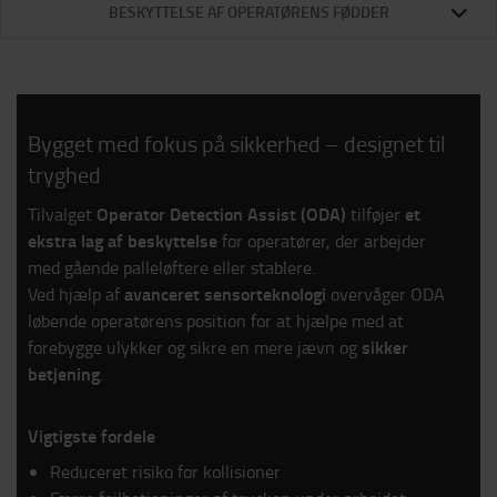
BESKYTTELSE AF OPERATØRENS FØDDER
Bygget med fokus på sikkerhed – designet til
tryghed
Operator Detection Assist (ODA)
et
Tilvalget
tilføjer
ekstra lag af beskyttelse
for operatører, der arbejder
med gående palleløftere eller stablere.
avanceret sensorteknologi
Ved hjælp af
overvåger ODA
løbende operatørens position for at hjælpe med at
sikker
forebygge ulykker og sikre en mere jævn og
betjening
.
Vigtigste fordele
Reduceret risiko for kollisioner