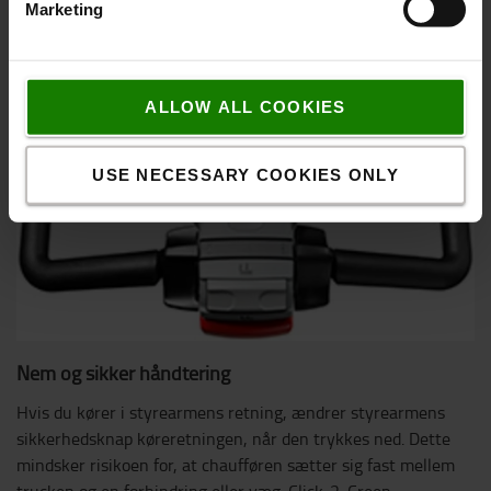
Marketing
ALLOW ALL COOKIES
USE NECESSARY COOKIES ONLY
Nem og sikker håndtering
Hvis du kører i styrearmens retning, ændrer styrearmens
sikkerhedsknap køreretningen, når den trykkes ned. Dette
mindsker risikoen for, at chaufføren sætter sig fast mellem
trucken og en forhindring eller væg. Click-2-Creep-