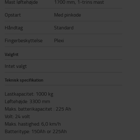
Mast løftehøjde
1700 mm, 1-trins mast
Opstart
Med pinkode
Håndtag
Standard
Fingerbeskyttelse
Plexi
Valgfrit
Intet valgt
Teknisk specifikation
Lastkapacitet
:
1000
kg
Løftehøjde
:
3300
mm
Maks. batterikapacitet
:
225
Ah
Volt
:
24
volt
Maks. hastighed
:
6,0
km/h
Batteritype
:
150Ah or 225Ah