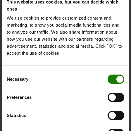
This website uses cookies, but you can decide which
ones
We use cookies to provide customized content and
marketing, to show you social media functionalities and
to analyze our traffic. We also share information about
how you use our website with our partners regarding
advertisement, statistics and social media. Click "OK" to
accept the use of cookies.
Consent
Necessary
Selection
Fremragende udsyn
Preferences
Frit udsyn over mast og fantastisk udsyn fra førerens
position mod gaffelspidserne.
Statistics