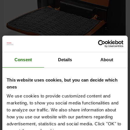
Consent
Details
About
Nedfældelig førerplatform
This website uses cookies, but you can decide which
Slå platformen ned, når paller skal transporteres over
ones
længere afstande, og slå den op når de skal manøvreres på
plads med præcision
We use cookies to provide customized content and
marketing, to show you social media functionalities and
to analyze our traffic. We also share information about
how you use our website with our partners regarding
advertisement, statistics and social media. Click "OK" to