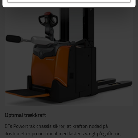
Optimal trækkraft
BTs Powertrak chassis sikrer, at kraften nedad på
drivhjulet er proportional med lastens vægt på gaflerne,