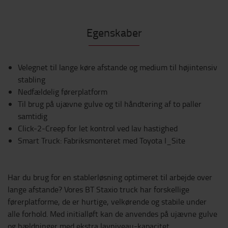
Egenskaber
Velegnet til lange køre afstande og medium til højintensiv
stabling
Nedfældelig førerplatform
Til brug på ujævne gulve og til håndtering af to paller
samtidig
Click-2-Creep for let kontrol ved lav hastighed
Smart Truck: Fabriksmonteret med Toyota I_Site
Har du brug for en stablerløsning optimeret til arbejde over
lange afstande? Vores BT Staxio truck har forskellige
førerplatforme, de er hurtige, velkørende og stabile under
alle forhold. Med initialløft kan de anvendes på ujævne gulve
og hældninger med ekstra lavniveau-kapacitet.