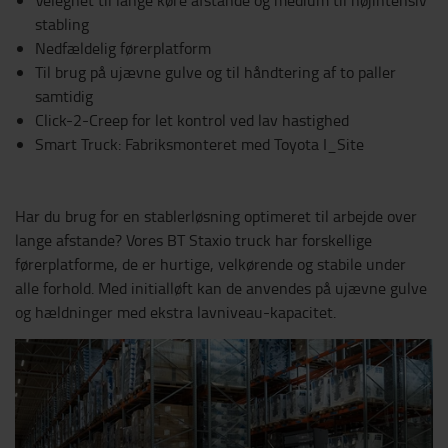
Velegnet til lange køre afstande og medium til højintensiv
stabling
Nedfældelig førerplatform
Til brug på ujævne gulve og til håndtering af to paller
samtidig
Click-2-Creep for let kontrol ved lav hastighed
Smart Truck: Fabriksmonteret med Toyota I_Site
Har du brug for en stablerløsning optimeret til arbejde over
lange afstande? Vores BT Staxio truck har forskellige
førerplatforme, de er hurtige, velkørende og stabile under
alle forhold. Med initialløft kan de anvendes på ujævne gulve
og hældninger med ekstra lavniveau-kapacitet.