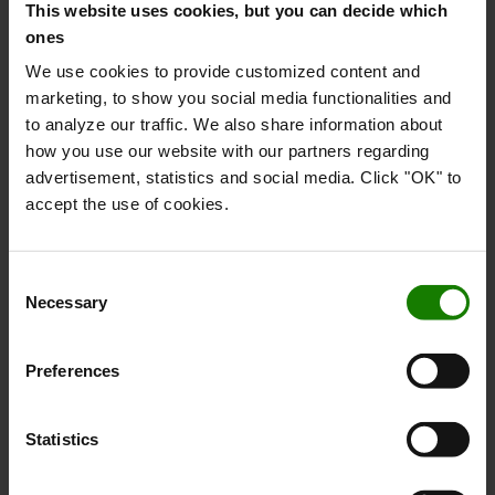
This website uses cookies, but you can decide which
ones
We use cookies to provide customized content and
marketing, to show you social media functionalities and
to analyze our traffic. We also share information about
how you use our website with our partners regarding
Sensi-lift
advertisement, statistics and social media. Click "OK" to
accept the use of cookies.
Løftehastigheden kan styres præcist med den intuitivt
designede vippekontakt på truckens håndtag. Denne
funktion giver hurtigere arbejdsgange, da føreren hele
Consent
tiden har godt styr på lasten. Dette reducerer risikoen for
Necessary
Selection
fejl og sænker omkostningerne.
Preferences
Statistics