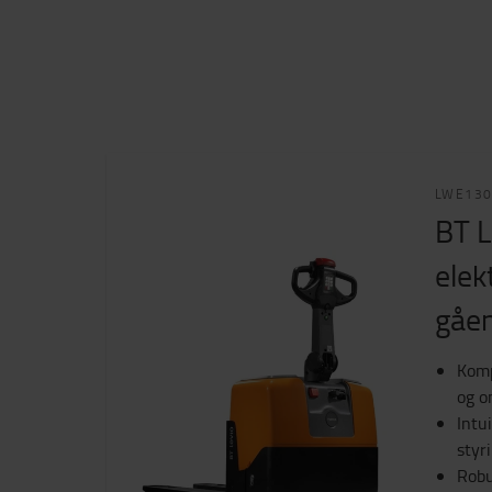
LWE13
BT L
elek
gåen
Komp
og o
Intu
styr
Robu