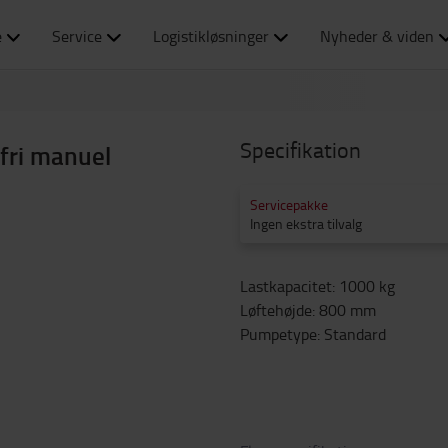
e
Service
Logistikløsninger
Nyheder & viden
Specifikation
tfri manuel
Servicepakke
Ingen ekstra tilvalg
Lastkapacitet
:
1000
kg
Løftehøjde
:
800
mm
Pumpetype
:
Standard