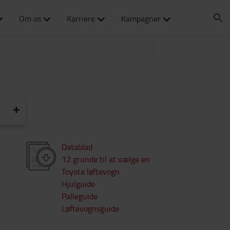
Om os
Karriere
Kampagner
Datablad
12 grunde til at vælge en
Toyota løftevogn
Hjulguide
Palleguide
Løftevognsguide