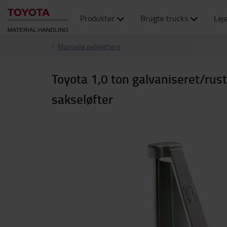
Produkter
Brugte trucks
Lej
Manuelle palleløftere
Toyota 1,0 ton galvaniseret/rus
sakseløfter