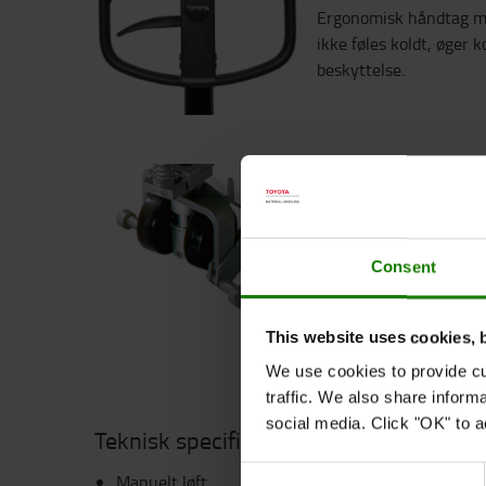
Ergonomisk håndtag me
ikke føles koldt, øger 
beskyttelse.
Stabilisatorer
Justerbare stabilisator
opbremsning. Dette øge
Consent
stabilitet under brug.
This website uses cookies, 
We use cookies to provide cu
traffic. We also share inform
social media. Click "OK" to a
Teknisk specifikation
Consent
Manuelt løft.