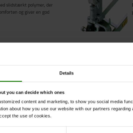
d slidstærkt polymer, der
komforten og giver en god
er giver automatisk
r sikkerheden og giver øget
Details
but you can decide which ones
stomized content and marketing, to show you social media functi
ation about how you use our website with our partners regarding 
ccept the use of cookies.