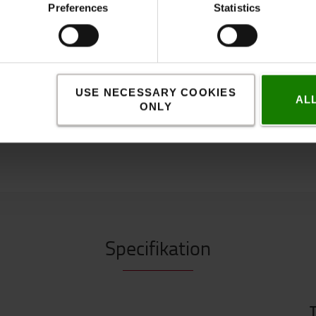
Preferences
Statistics
 at lasten tipper.
t øge sikkerhed og stabilitet
erførsel til normalt løft ved
USE NECESSARY COOKIES
AL
ONLY
Specifikation
T