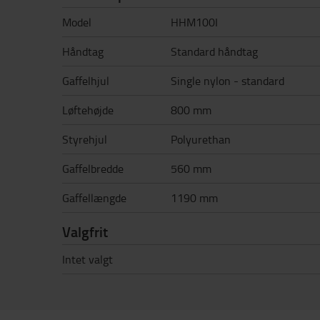
Model
HHM100I
Håndtag
Standard håndtag
Gaffelhjul
Single nylon - standard
Løftehøjde
800 mm
Styrehjul
Polyurethan
Gaffelbredde
560 mm
Gaffellængde
1190 mm
Valgfrit
Intet valgt