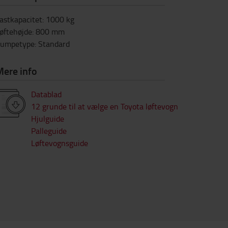
astkapacitet
:
1000
kg
øftehøjde
:
800
mm
umpetype
:
Standard
Mere info
Datablad
12 grunde til at vælge en Toyota løftevogn
Hjulguide
Palleguide
Løftevognsguide