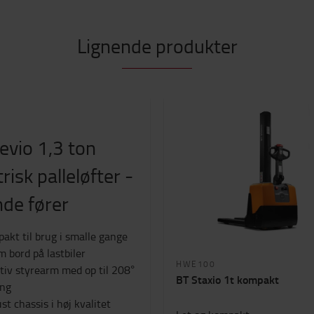
Lignende produkter
0
evio 1,3 ton
trisk palleløfter -
de fører
akt til brug i smalle gange
m bord på lastbiler
HWE100
itiv styrearm med op til 208°
BT Staxio 1t kompakt
ing
st chassis i høj kvalitet