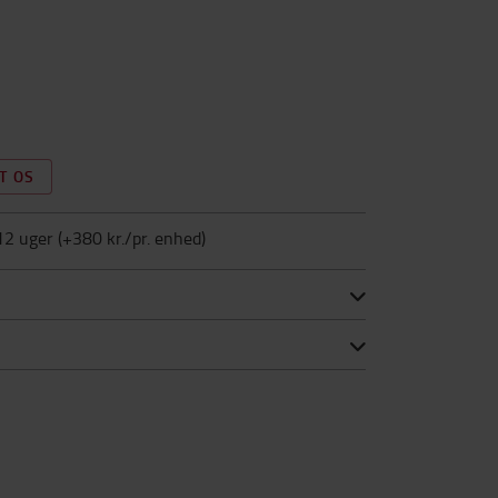
T OS
12 uger
(+
380 kr./pr. enhed
)