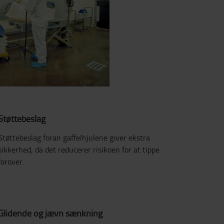
Støttebeslag
Støttebeslag foran gaffelhjulene giver ekstra
sikkerhed, da det reducerer risikoen for at tippe
forover.
Glidende og jævn sænkning