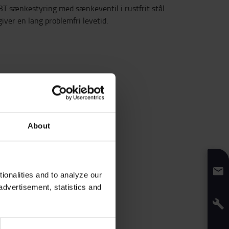
BT sænkestyring med sænkeventil i rustfrit stål
giver en lang problemfri levetid.
About
onalities and to analyze our
advertisement, statistics and