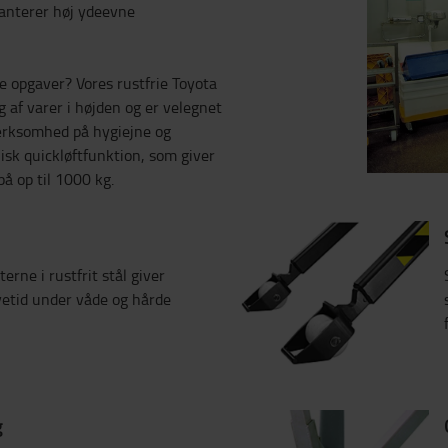
aranterer høj ydeevne
de opgaver? Vores rustfrie Toyota
 af varer i højden og er velegnet
ærksomhed på hygiejne og
sk quickløftfunktion, som giver
på op til 1000 kg.
ne i rustfrit stål giver
evetid under våde og hårde
g