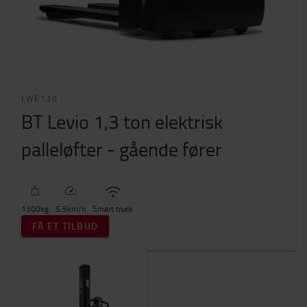
LWE130
BT Levio 1,3 ton elektrisk
palleløfter - gående fører
1300
kg
5.5
km/h
Smart truck
FÅ ET TILBUD