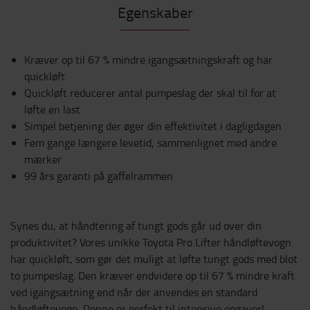
Egenskaber
Kræver op til 67 % mindre igangsætningskraft og har
quickløft
Quickløft reducerer antal pumpeslag der skal til for at
løfte en last
Simpel betjening der øger din effektivitet i dagligdagen
Fem gange længere levetid, sammenlignet med andre
mærker
99 års garanti på gaffelrammen
Synes du, at håndtering af tungt gods går ud over din
produktivitet? Vores unikke Toyota Pro Lifter håndløftevogn
har quickløft, som gør det muligt at løfte tungt gods med blot
to pumpeslag. Den kræver endvidere op til 67 % mindre kraft
ved igangsætning end når der anvendes en standard
håndløftevogn. Denne er perfekt til intensive opgaver!