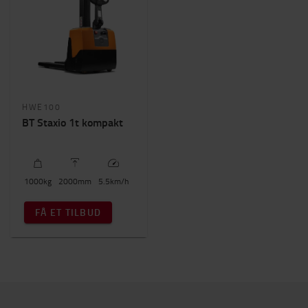
HWE100
BT Staxio 1t kompakt
1000
kg
2000
mm
5.5
km/h
FÅ ET TILBUD