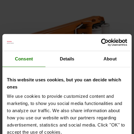
Consent
Details
About
This website uses cookies, but you can decide which
ones
We use cookies to provide customized content and
Trykstænger af stål
marketing, to show you social media functionalities and
De massive trykstænger af stål reducerer
to analyze our traffic. We also share information about
vedligeholdelsesomkostningerne og øger både
how you use our website with our partners regarding
holdbarheden og oppetiden.
advertisement, statistics and social media. Click "OK" to
accept the use of cookies.