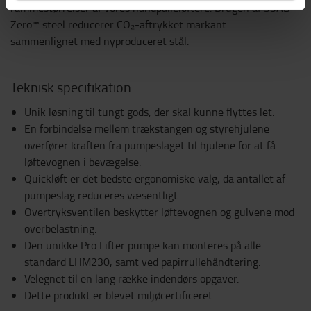
rammestørrelser af vores håndpalleløftere. Brugen af SSAB
Zero™ steel reducerer CO₂-aftrykket markant
sammenlignet med nyproduceret stål.
Teknisk specifikation
Unik løsning til tungt gods, der skal kunne flyttes let.
En forbindelse mellem trækstangen og styrehjulene
overfører kraften fra pumpeslaget til hjulene for at få
løftevognen i bevægelse.
Quickløft er det bedste ergonomiske valg, da antallet af
pumpeslag reduceres væsentligt.
Overtryksventilen beskytter løftevognen og gulvene mod
overbelastning.
Den unikke Pro Lifter pumpe kan monteres på alle
standard LHM230, samt ved papirrullehåndtering.
Velegnet til en lang række indendørs opgaver.
Dette produkt er blevet miljøcertificeret.