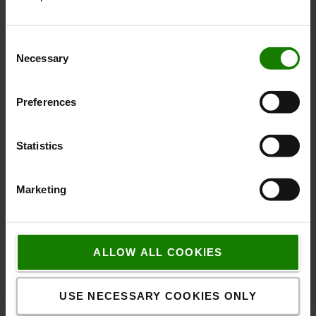
Consent
Necessary
Selection
Preferences
Statistics
Marketing
ALLOW ALL COOKIES
Med kulstofneutralt stål
Vi anvender genanvendt stål, produceret med fossilfri
USE NECESSARY COOKIES ONLY
elektricitet og biogas, i de mest almindelige