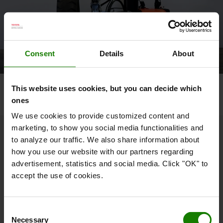
Consent
Details
About
This website uses cookies, but you can decide which
ones
We use cookies to provide customized content and
marketing, to show you social media functionalities and
to analyze our traffic. We also share information about
Om Toyota
how you use our website with our partners regarding
advertisement, statistics and social media. Click "OK" to
Hvem er vi
accept the use of cookies.
Hvorfor vælge Toyota
Kundetilfredshedsundersøgelse
Consent
Necessary
Selection