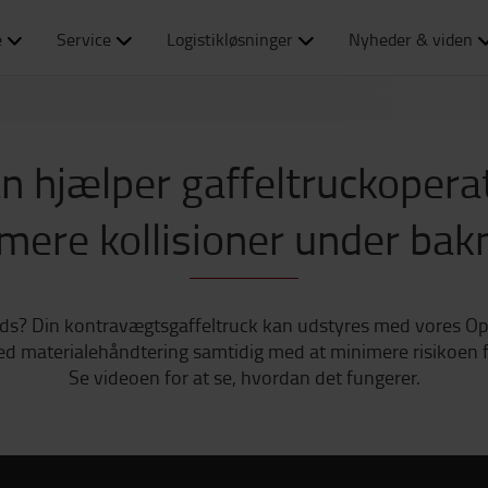
e
Service
Logistikløsninger
Nyheder & viden
 hjælper gaffeltruckopera
mere kollisioner under bak
lads? Din kontravægtsgaffeltruck kan udstyres med vores 
ved materialehåndtering samtidig med at minimere risikoen
Se videoen for at se, hvordan det fungerer.