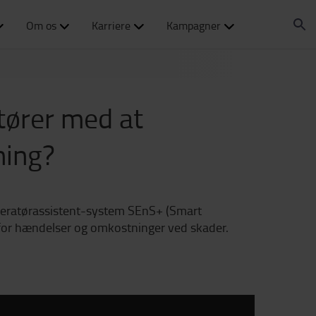
Om os
Karriere
Kampagner
tører med at
ning?
Operatørassistent-system SEnS+ (Smart
 for hændelser og omkostninger ved skader.