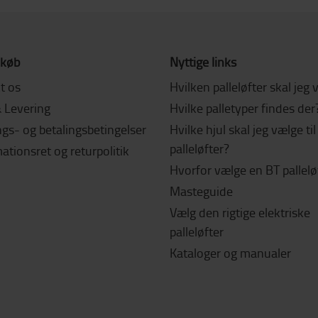
 køb
Nyttige links
t os
Hvilken palleløfter skal jeg
& Levering
Hvilke palletyper findes der
gs- og betalingsbetingelser
Hvilke hjul skal jeg vælge ti
palleløfter?
tionsret og returpolitik
Hvorfor vælge en BT pallelø
Masteguide
Vælg den rigtige elektriske
palleløfter
Kataloger og manualer