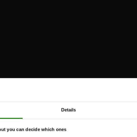
Please
accept marketing-cookies
to watch this video.
Details
but you can decide which ones