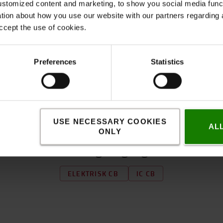
stomized content and marketing, to show you social media functi
ation about how you use our website with our partners regarding 
ccept the use of cookies.
Preferences
Statistics
USE NECESSARY COOKIES
Interesseret?
AL
ONLY
Udforsk trucks tilgængelige med SEnS+
ELEKTRISK CB
IC CB