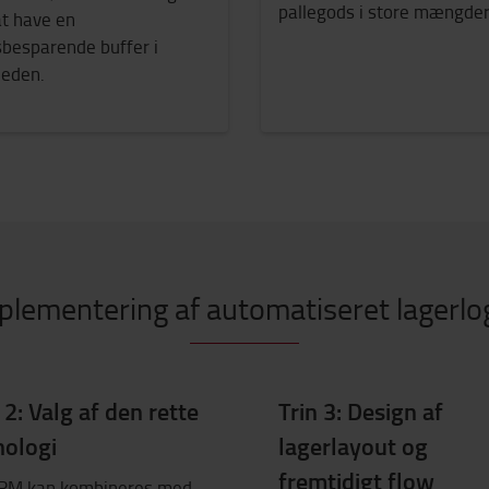
pallegods i store mængder
at have en
sbesparende buffer i
eden.
plementering af automatiseret lager
 2: Valg af den rette
Trin 3: Design af
nologi
lagerlayout og
fremtidigt flow
M kan kombineres med