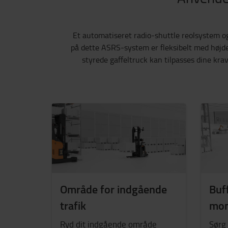
Et automatiseret radio-shuttle reolsystem og
på dette ASRS-system er fleksibelt med højder
styrede gaffeltruck kan tilpasses dine kra
Område for indgående
Buff
trafik
mon
Ryd dit indgående område
Sørg 