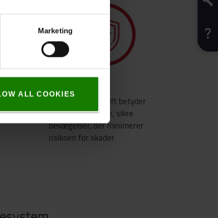
Marketing
Sikkerhed
LOW ALL COOKIES
Automatiseret drift betyder
ng
millimeterpræcise, sikre
bevægelser, der minimerer
risikoen for skader.
kkesystem