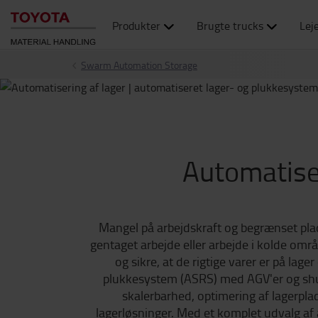
Produkter
Brugte trucks
Lej
Swarm Automation Storage
Automatiser
Mangel på arbejdskraft og begrænset plads
gentaget arbejde eller arbejde i kolde omr
og sikre, at de rigtige varer er på la
plukkesystem (ASRS) med AGV'er og shutt
skalerbarhed, optimering af lagerpla
lagerløsninger. Med et komplet udvalg af 