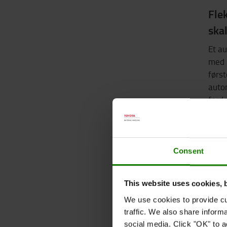
Flek
ska
Et a
med 
først
auto
forde
lage
det p
tilgæ
af tr
Consent
skale
krave
This website uses cookies, 
We use cookies to provide cu
traffic. We also share inform
social media. Click "OK" to a