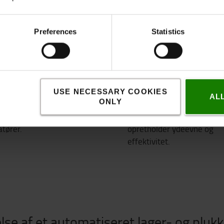
Preferences
Statistics
imeret arbejdskraft
Hastighed
USE NECESSARY COOKIES
AL
ONLY
l drift døgnet rundt uden
Højhastigheds-shuttles og
ære afhængig af manuelle
automatisk batteriopladni
tører.
opretholder ydeevne og
effektivitet.
se af et automatiseret lager- og plu