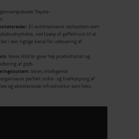
f gennemprøvede Toyota-
r:
nsitetsreoler:
Et automatiseret reolsystem som
 pladsudnyttelse, ved hjælp af gaffeltruck til at
es i den rigtige kanal for udlevering af
uck:
Vores AGV'er giver høj produktivitet og
dtering af gods.
eringssystem:
Vores intelligente
rganiserer perfekt ordre- og trafikstyring af
les og eksisterende infrastruktur som f.eks.