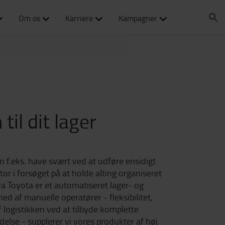
Om os
Karriere
Kampagner
il dit lager
n f.eks. have svært ved at udføre ensidigt
r i forsøget på at holde alting organiseret
ra Toyota er et automatiseret lager- og
 af manuelle operatører - fleksibilitet,
 logistikken ved at tilbyde komplette
else - supplerer vi vores produkter af høj