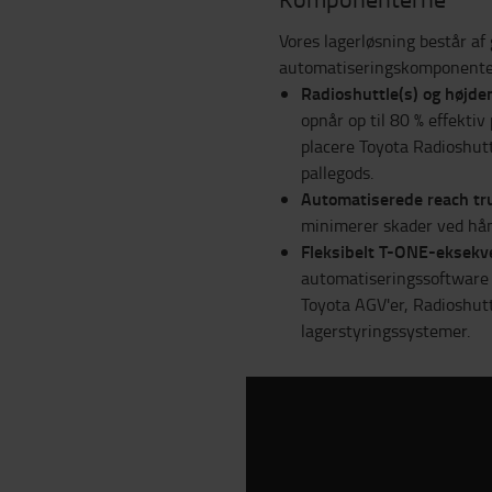
Vores lagerløsning består a
automatiseringskomponente
Radioshuttle(s) og højde
opnår op til 80 % effektiv
placere Toyota Radioshuttl
pallegods.
Automatiserede reach tr
minimerer skader ved hån
Fleksibelt T-ONE-eksekv
automatiseringssoftware o
Toyota AGV'er, Radioshutt
lagerstyringssystemer.