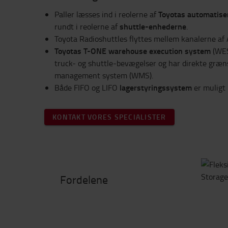
Toyotas automatise
Paller læsses ind i reolerne af
shuttle-enhederne
rundt i reolerne af
.
Toyota Radioshuttles flyttes mellem kanalerne af 
Toyotas T-ONE warehouse execution system
(WES
truck- og shuttle-bevægelser og har direkte græns
management system (WMS).
lagerstyringssystem
Både FIFO og LIFO
er muligt
KONTAKT VORES SPECIALISTER
Fordelene