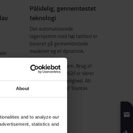
Pålidelig, gennemtestet
 lav
teknologi
Det automatiserede
lagersystem med høj tæthed er
baseret på gennemtestede
maskiner og et dynamisk,
ler
brugervenligt
lagerstyringssystem. Brug af
tive
flere shuttles og AGV'er sikrer
kontinuerlig pålidelighed. Alt
dette bakkes op af Toyotas
About
service.
onalities and to analyze our
advertisement, statistics and