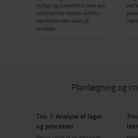
hurtigt og problemfrit med den
ved 
automatiske shuttle-buffer i
plad
nærheden eller oven på
nærh
området.
Planlægning og im
Trin 1: Analyse af lager
Trin
og processer
tek
Første skridt er en detaljeret
SWAR