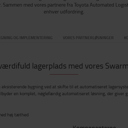
r. Sammen med vores partnere fra Toyota Automated Logistics
enhver udfordring.
GNING OG IMPLEMENTERING
VORES PARTNERLØSNINGER
K
værdifuld lagerplads med vores Swar
n eksisterende bygning ved at skifte til et automatiseret lagersys
lbyder en komplet, nøglefærdig automatiseret løsning, der giver g
Komponenterne