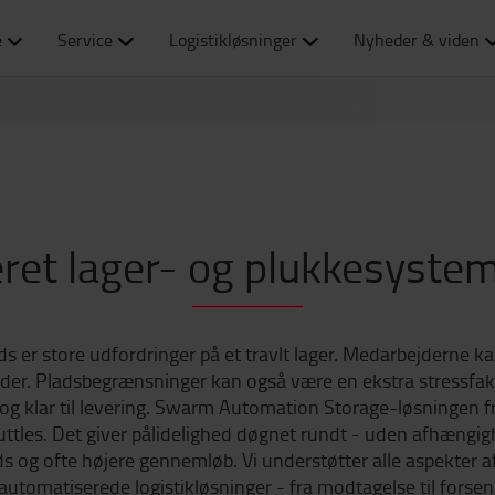
e
Service
Logistikløsninger
Nyheder & viden
et lager- og plukkesystem t
 er store udfordringer på et travlt lager. Medarbejderne ka
åder. Pladsbegrænsninger kan også være en ekstra stressfakto
ger og klar til levering. Swarm Automation Storage-løsningen f
les. Det giver pålidelighed døgnet rundt - uden afhængighed
ds og ofte højere gennemløb. Vi understøtter alle aspekter af
automatiserede logistikløsninger - fra modtagelse til forsend