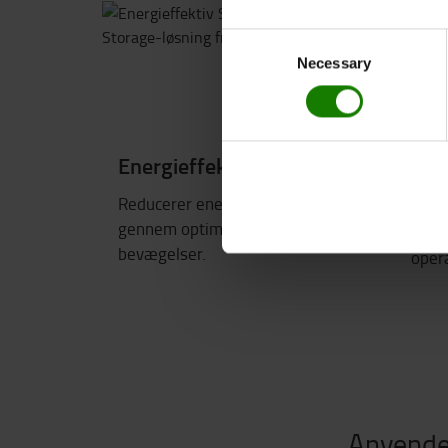
Consent
Necessary
Selection
Energieffektiv
Opt
Reducerer energiforbruget
Stabi
gennem optimerede og jævne
at v
bevægelser.
opera
Anvendel