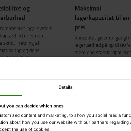
sibilitet og
Maksimal
lerbarhed
lagerkapacitet til en
pris
utomatiseret lagersystem
høj tæthed er et nemt
Konceptet giver en gangfri
e skridt i retning af
lagertæthed på op til 80 %
matisering og dens
mere end standardpallereo
le. Det fleksible
og til en meget lavere pris
rsystem kan designes, så
sammenlignet med alterna
asser perfekt til den
løsninger med høj tæthed.
ngelige plads, og antallet
uck og shuttles kan
Details
res, så det opfylder
ne til dit materialeflow.
but you can decide which ones
stomized content and marketing, to show you social media functi
ation about how you use our website with our partners regarding 
ccept the use of cookies.