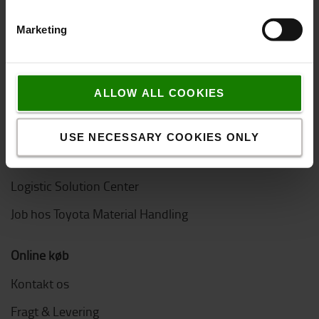
Om Toyota
Marketing
Hvem er vi
Hvorfor vælge Toyota
ALLOW ALL COOKIES
Kundetilfredshedsundersøgelse
Bæredygtighed
USE NECESSARY COOKIES ONLY
Code of Conduct
Logistic Solution Center
Job hos Toyota Material Handling
Online køb
Kontakt os
Fragt & Levering