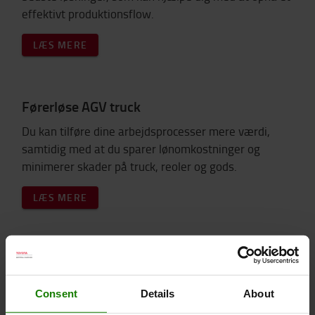
effektivt produktionsflow.
LÆS MERE
Førerløse AGV truck
Du kan tilføre dine arbejdsprocesser mere værdi,
samtidig med at du sparer lønomkostninger og
minimerer skader på truck, reoler og gods.
LÆS MERE
Toyota Production System
Consent
Details
About
Vi arbejder med lean-produktion efter et pull-