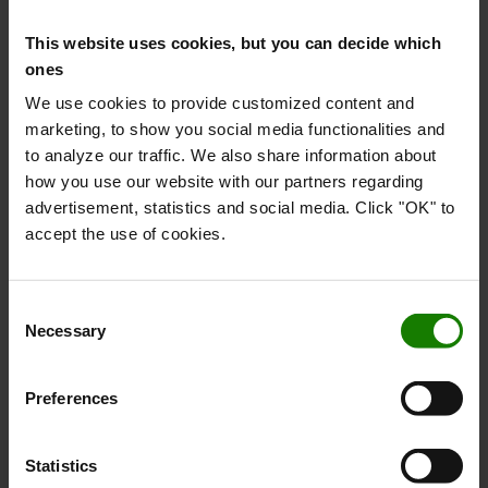
system, hvilket betyder, at vi kun producerer det, der
bestilles.
This website uses cookies, but you can decide which
ones
LÆS MERE
We use cookies to provide customized content and
marketing, to show you social media functionalities and
to analyze our traffic. We also share information about
System of Active Stability
how you use our website with our partners regarding
advertisement, statistics and social media. Click "OK" to
Denne innovation øger sikkerheden og mindsker
accept the use of cookies.
virksomheders omkostninger i forbindelse med
skader ved at overvåge truckoperationer.
Consent
LÆS MERE
Necessary
Selection
Preferences
Statistics