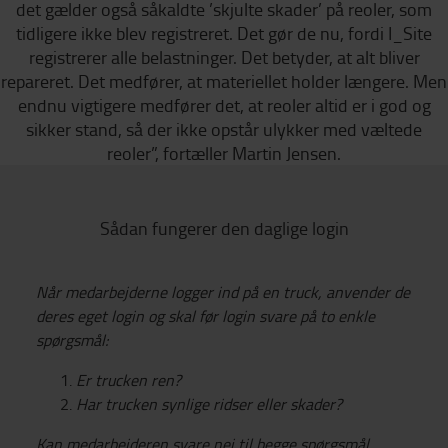
det gælder også såkaldte ’skjulte skader’ på reoler, som
tidligere ikke blev registreret. Det gør de nu, fordi I_Site
registrerer alle belastninger. Det betyder, at alt bliver
repareret. Det medfører, at materiellet holder længere. Men
endnu vigtigere medfører det, at reoler altid er i god og
sikker stand, så der ikke opstår ulykker med væltede
reoler”, fortæller Martin Jensen.
Sådan fungerer den daglige login
Når medarbejderne logger ind på en truck, anvender de
deres eget login og skal før login svare på to enkle
spørgsmål:
Er trucken ren?
Har trucken synlige ridser eller skader?
Kan medarbejderen svare nej til begge spørgsmål,