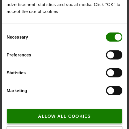
får besked om, hvordan du kan optimere.
advertisement, statistics and social media. Click "OK" to
accept the use of cookies.
LÆS MERE
Consent
Necessary
Selection
Preferences
Statistics
Marketing
EcoVadis Platin til Toyota
Vi er blevet vurderet blandt de 1% bedste i verden
ALLOW ALL COOKIES
inden for ”Miljø”, ”Medarbejdere og