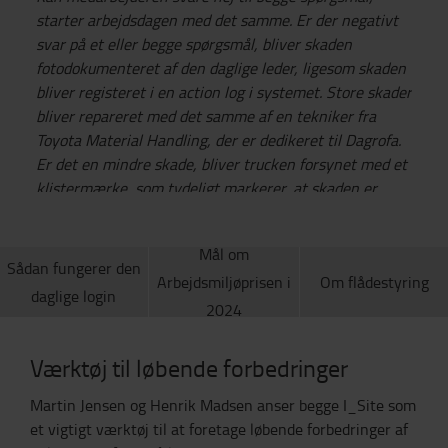
starter arbejdsdagen med det samme. Er der negativt
svar på et eller begge spørgsmål, bliver skaden
fotodokumenteret af den daglige leder, ligesom skaden
bliver registeret i en action log i systemet. Store skader
bliver repareret med det samme af en tekniker fra
Toyota Material Handling, der er dedikeret til Dagrofa.
Er det en mindre skade, bliver trucken forsynet med et
klistermærke, som tydeligt markerer, at skaden er
registreret. En gang om ugen følger ledelsen op
omkring skader og har en kort dialog med de relevante
Mål om
medarbejdere.
Sådan fungerer den
Arbejdsmiljøprisen i
Om flådestyring
daglige login
2024
Værktøj til løbende forbedringer
Martin Jensen og Henrik Madsen anser begge I_Site som
et vigtigt værktøj til at foretage løbende forbedringer af