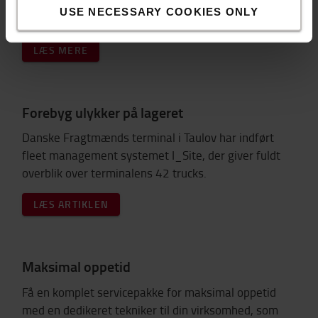
menneskerettigheder”, ”Etik” og ”Bæredygtigt
USE NECESSARY COOKIES ONLY
Indkøb”.
LÆS MERE
Forebyg ulykker på lageret
Danske Fragtmænds terminal i Taulov har indført
fleet management systemet I_Site, der giver fuldt
overblik over terminalens 42 trucks.
LÆS ARTIKLEN
Maksimal oppetid
Få en komplet servicepakke for maksimal oppetid
med en dedikeret tekniker til din virksomhed, som