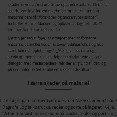
skaderne ved at indføre tiltag og ændre adfærd. Det er et
stærkt værktøj for vores arbejde for at forhindre, at
medarbejdere får fodskader og andre typer skader”,
fortæller Henrik Madsen og oplyser, at lageret i 2021
kun har haft to arbejdsskader.
Martin Jensen tilføjer, at arbejdet med at forbedre
medarbejdersikkerheden kræver ledelsesfokus og tæt
samt løbende opfølgning: ”I_Site giver os data og
struktur, men vi skal selv følge op på dataene og tage
dialogen med medarbejdere, når der er grund til det, og
på den måde aktivt skabe en sikkerhedskultur”.
Færre skader på materiel
Flådestyringen har medført mærkbart færre skader på både
Dagrofa Logistiks trucks, reoler og porte på lageret i Vejle.
”Vi har markant færre skader på trucks, reoler og porte, og