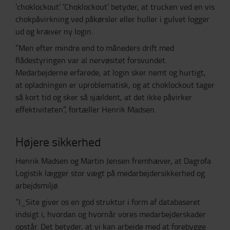
’choklockout’. ’Choklockout’ betyder, at trucken ved en vis
chokpåvirkning ved påkørsler eller huller i gulvet logger
ud og kræver ny login.
”Men efter mindre end to måneders drift med
flådestyringen var al nervøsitet forsvundet.
Medarbejderne erfarede, at login sker nemt og hurtigt,
at opladningen er uproblematisk, og at choklockout tager
så kort tid og sker så sjældent, at det ikke påvirker
effektiviteten”, fortæller Henrik Madsen.
Højere sikkerhed
Henrik Madsen og Martin Jensen fremhæver, at Dagrofa
Logistik lægger stor vægt på medarbejdersikkerhed og
arbejdsmiljø.
”I_Site giver os en god struktur i form af databaseret
indsigt i, hvordan og hvornår vores medarbejderskader
opstår. Det betyder, at vi kan arbejde med at forebygge