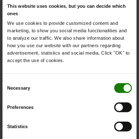
minimerer skader på truck, reoler og gods.
This website uses cookies, but you can decide which
ones
LÆS MERE
We use cookies to provide customized content and
marketing, to show you social media functionalities and
to analyze our traffic. We also share information about
how you use our website with our partners regarding
advertisement, statistics and social media. Click "OK" to
accept the use of cookies.
Consent
Necessary
Selection
Preferences
Toyota Production System
Vi arbejder med lean-produktion efter et pull-
Statistics
system, hvilket betyder, at vi kun producerer det, der
bestilles.