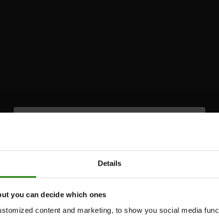
Please
accept marketing-cookies
to watch this video.
Details
but you can decide which ones
stomized content and marketing, to show you social media functi