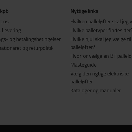
 køb
Nyttige links
t os
Hvilken palleløfter skal jeg
& Levering
Hvilke palletyper findes der
gs- og betalingsbetingelser
Hvilke hjul skal jeg vælge ti
palleløfter?
tionsret og returpolitik
Hvorfor vælge en BT pallelø
Masteguide
Vælg den rigtige elektriske
palleløfter
Kataloger og manualer