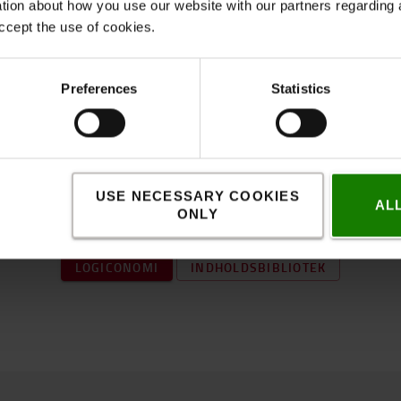
ation about how you use our website with our partners regarding 
ccept the use of cookies.
Preferences
Statistics
Fandt du dette interessant?
USE NECESSARY COOKIES
AL
ONLY
e om Logiconomi eller udforsk vores indholdsbi
LOGICONOMI
INDHOLDSBIBLIOTEK