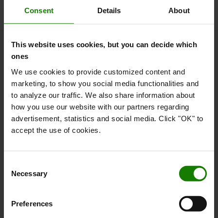
Consent
Details
About
This website uses cookies, but you can decide which
ones
Om Toyota
We use cookies to provide customized content and
Hvem er vi
marketing, to show you social media functionalities and
to analyze our traffic. We also share information about
Hvorfor vælge Toyota
how you use our website with our partners regarding
advertisement, statistics and social media. Click "OK" to
Kundetilfredshedsundersøgelse
accept the use of cookies.
Bæredygtighed
Code of Conduct
Consent
Necessary
Selection
Logistic Solution Center
Job hos Toyota Material Handling
Preferences