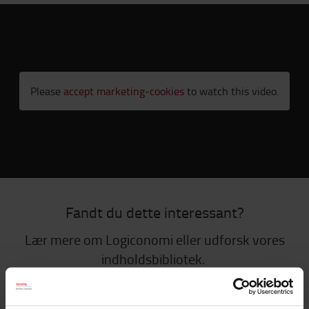
Please
accept marketing-cookies
to watch this video.
Fandt du dette interessant?
Lær mere om Logiconomi eller udforsk vores
indholdsbibliotek.
LOGICONOMI
INDHOLDSBIBLIOTEK