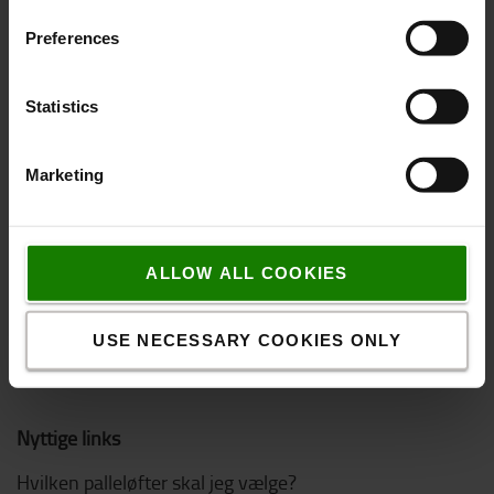
Code of Conduct
Preferences
Logistic Solution Center
Job hos Toyota Material Handling
Statistics
Online køb
Marketing
Kontakt os
Fragt & Levering
ALLOW ALL COOKIES
Leverings- og betalingsbetingelser
Reklamationsret og returpolitik
USE NECESSARY COOKIES ONLY
FAQs
Nyttige links
Hvilken palleløfter skal jeg vælge?