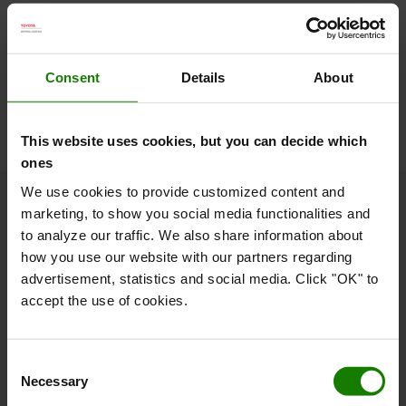
Lær mere om Logiconomi eller udforsk vores
indholdsbibliotek.
Consent
Details
About
LOGICONOMI
INDHOLDSBIBLIOTEK
This website uses cookies, but you can decide which
ones
We use cookies to provide customized content and
marketing, to show you social media functionalities and
Om Toyota
to analyze our traffic. We also share information about
how you use our website with our partners regarding
Hvem er vi
advertisement, statistics and social media. Click "OK" to
accept the use of cookies.
Hvorfor vælge Toyota
Kundetilfredshedsundersøgelse
Consent
Bæredygtighed
Necessary
Selection