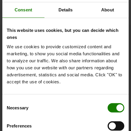
Consent
Details
About
This website uses cookies, but you can decide which
ones
Om Toyota
We use cookies to provide customized content and
marketing, to show you social media functionalities and
Hvem er vi
to analyze our traffic. We also share information about
Hvorfor vælge Toyota
how you use our website with our partners regarding
advertisement, statistics and social media. Click "OK" to
Kundetilfredshedsundersøgelse
accept the use of cookies.
Bæredygtighed
Code of Conduct
Consent
Necessary
Selection
Logistic Solution Center
Job hos Toyota Material Handling
Preferences