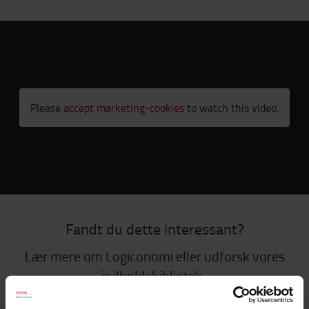
Please
accept marketing-cookies
to watch this video.
Fandt du dette interessant?
Lær mere om Logiconomi eller udforsk vores
indholdsbibliotek.
LOGICONOMI
INDHOLDSBIBLIOTEK