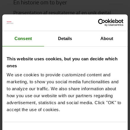
En historie om to byer
Præsentation af resultaterne af en unik digital
twinning-øvelse for at forudsige konsekvensen
af ​​et skift fra IC-motorer til vedvarende
energikilder - ved at bruge byen Paris som et
Consent
Details
About
fokuscase.
This website uses cookies, but you can decide which
ones
We use cookies to provide customized content and
marketing, to show you social media functionalities and
to analyze our traffic. We also share information about
Digitaliseringens magt
how you use our website with our partners regarding
advertisement, statistics and social media. Click "OK" to
accept the use of cookies.
Denne session vil inspirere dig til at drage fordel af
simple plug-and-play-enheder til at spore
Consent