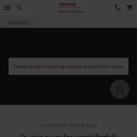
Logiconomi
;
Please
accept marketing-cookies
to watch this video.
LOGICONOMI FORUM 2022
Et unikt event for logistikfagfolk