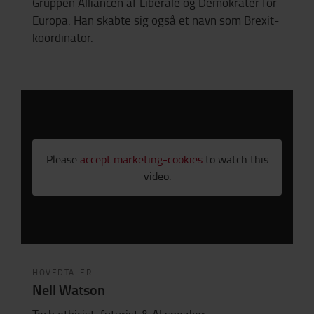
Gruppen Alliancen af ​​Liberale og Demokrater for
Europa. Han skabte sig også et navn som Brexit-
koordinator.
Please
accept marketing-cookies
to watch this
video.
HOVEDTALER
Nell Watson