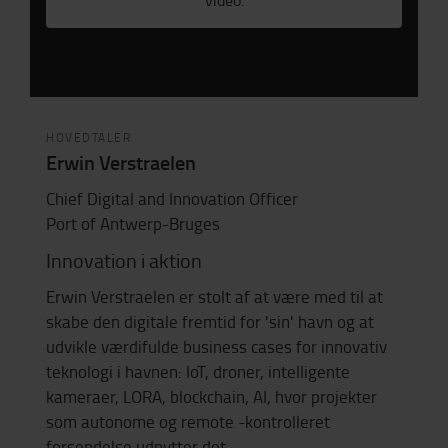
video.
HOVEDTALER
Erwin Verstraelen
Chief Digital and Innovation Officer
Port of Antwerp-Bruges
Innovation i aktion
Erwin Verstraelen er stolt af at være med til at
skabe den digitale fremtid for 'sin' havn og at
udvikle værdifulde business cases for innovativ
teknologi i havnen: IoT, droner, intelligente
kameraer, LORA, blockchain, AI, hvor projekter
som autonome og remote -kontrolleret
forsendelse udnytter det.