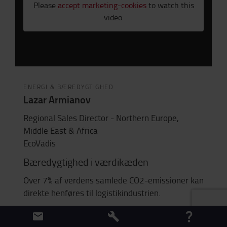
Please
accept marketing-cookies
to watch this
video.
ENERGI & BÆREDYGTIGHED
Lazar Armianov
Regional Sales Director - Northern Europe,
Middle East & Africa
EcoVadis
Bæredygtighed i værdikæden
Over 7% af verdens samlede CO2-emissioner kan
direkte henføres til logistikindustrien.
Lazar vil give et indblik fra verdens største
udbyder af vurderinger af virksomheders