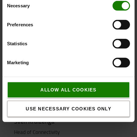
forsendelser. Grib muligheden for at lytte til
Necessary
Selection
avanceret tænkning fra Microsoft og fokus på
datasikkerhed.
Preferences
Statistics
Marketing
Please
accept marketing-cookies
to watch this
video.
ALLOW ALL COOKIES
USE NECESSARY COOKIES ONLY
DIGITALISERING
Sven Kruizenga
Head of Connectivity