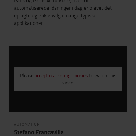
Pank og Patric vil forklare, hvorfor
automatiserede løsninger i dag er blevet det
oplagte og enkle valg i mange typiske
applikationer.
Please
accept marketing-cookies
to watch this
video.
AUTOMATION
Stefano Francavilla