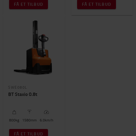
FÅ ET TILBUD
FÅ ET TILBUD
SWE080L
BT Staxio 0.8t
800
kg
1580
mm
6.0
km/h
FÅ ET TILBUD