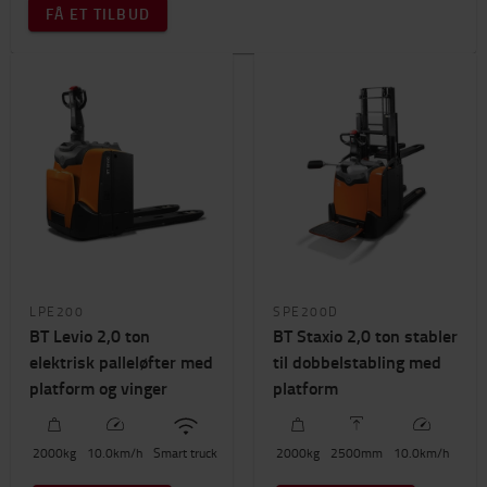
FÅ ET TILBUD
LPE200
SPE200D
BT Levio 2,0 ton
BT Staxio 2,0 ton stabler
elektrisk palleløfter med
til dobbelstabling med
platform og vinger
platform
2000
kg
10.0
km/h
Smart truck
2000
kg
2500
mm
10.0
km/h