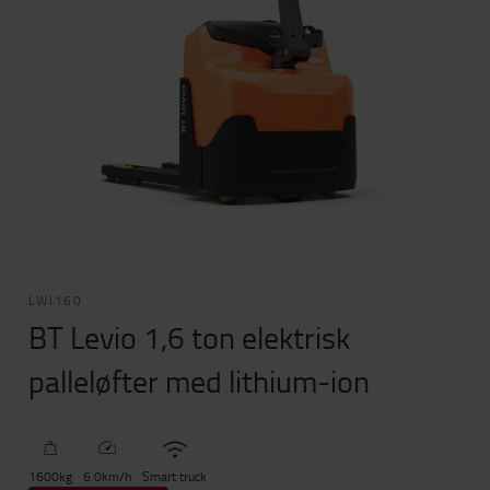
LWI160
BT Levio 1,6 ton elektrisk
palleløfter med lithium-ion
1600
kg
6.0
km/h
Smart truck