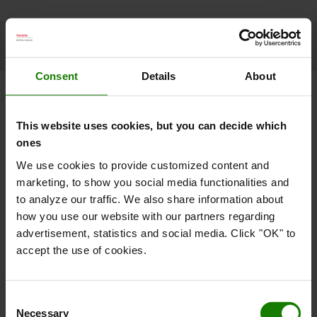
Toyotas palleløftere
Flådestyring med
8 gode råd ved køb
styrker
I_Site
af truck
distributionen
Consent
Details
About
Simpel AGV løsning når gods flyttes
fra A til B
This website uses cookies, but you can decide which
ones
For at kunne optimere driften og fleksibiliteten på dit
We use cookies to provide customized content and
lager, tilbyder vi en serie af automatiserede
palleløftere,
marketing, to show you social media functionalities and
stablere og reachtrucks
, Autopilots, til forskellige typer
to analyze our traffic. We also share information about
af materialehåndtering.
how you use our website with our partners regarding
Simpel automatiseret flytning af gods fra A til B
advertisement, statistics and social media. Click "OK" to
Automatiseret blokstabling
accept the use of cookies.
Automatiseret opbevaring på højt niveau
Transport af op til 500 kg last
Fuld fleksibilitet, så det passer til din arbejdsgang
Consent
T-One automatiseringssoftware
- driftssikkerhed og
Necessary
Selection