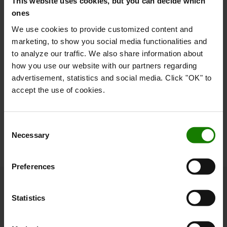
This website uses cookies, but you can decide which
ones
We use cookies to provide customized content and
Kontakt os
marketing, to show you social media functionalities and
to analyze our traffic. We also share information about
how you use our website with our partners regarding
Vores lokale eksperter står klar til at hjælpe dig med
advertisement, statistics and social media. Click "OK" to
enhver spørgsmål om batterier eller gaffeltrucks.
accept the use of cookies.
KONTAKT OS
Consent
Necessary
Selection
Preferences
Statistics
Om Toyota
Hvem er vi