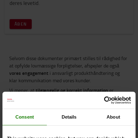
deres levetid.
ÅBEN
Selvom disse dokumenter primært stilles til rådighed for
at opfylde lovmæssige forpligtelser, afspejler de også
vores engagement
i ansvarligt produkthåndtering og
klar kommunikation med vores kunder.
tilgængelig og korrekt information
Vi mener, at
er
afgørende for sikker og bæredygtig brug.
Læs mere om vores tilgang til bæredygtighed >
Gå til dokumentation for batterier til elektriske
Consent
Details
About
gaffeltruck >
FORDELE BED LITHIUM-ION BATTERIER