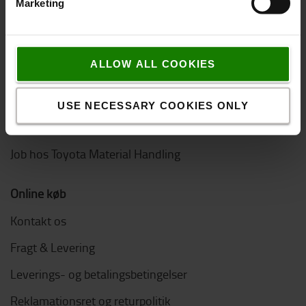
Marketing
Hvorfor vælge Toyota
Kundetilfredshedsundersøgelse
ALLOW ALL COOKIES
Bæredygtighed
Code of Conduct
USE NECESSARY COOKIES ONLY
Logistic Solution Center
Job hos Toyota Material Handling
Online køb
Kontakt os
Fragt & Levering
Leverings- og betalingsbetingelser
Reklamationsret og returpolitik