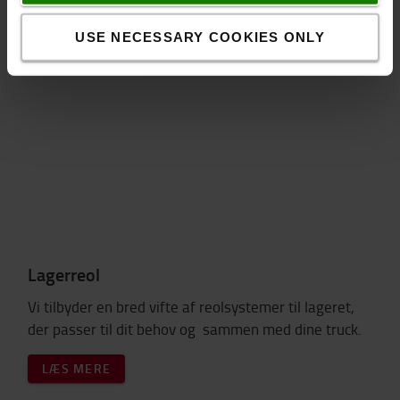
Tlf:
26 46 85 99
USE NECESSARY COOKIES ONLY
Kontakt via mail
Lagerreol
Vi tilbyder en bred vifte af reolsystemer til lageret,
der passer til dit behov og sammen med dine truck.
LÆS MERE