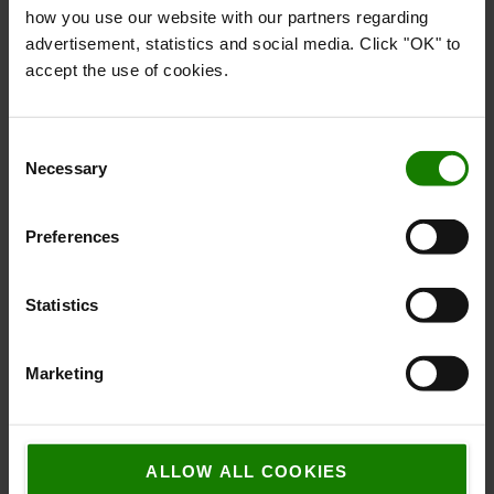
how you use our website with our partners regarding
advertisement, statistics and social media. Click "OK" to
Hanne Lützen-Laursen
accept the use of cookies.
Teamleader Racking Department
Tlf:
23 243 692
Consent
Kontakt via mail
Necessary
Selection
Preferences
Statistics
Marketing
Jacob Sørensen
ALLOW ALL COOKIES
Logistics Consultant Racking