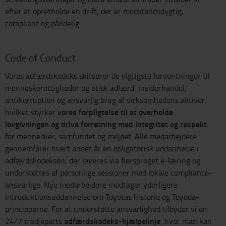
efter at opretholde en drift, der er modstandsdygtig,
compliant og pålidelig.
Code of Conduct
Vores adfærdskodeks skitserer de vigtigste forventninger til
menneskerettigheder og etisk adfærd, insiderhandel,
antikorruption og ansvarlig brug af virksomhedens aktiver,
vores forpligtelse til at overholde
hvilket styrker
lovgivningen og drive forretning med integritet og respekt
for mennesker, samfundet og miljøet. Alle medarbejdere
gennemfører hvert andet år en obligatorisk uddannelse i
adfærdskodeksen, der leveres via flersproget e-læring og
understøttes af personlige sessioner med lokale compliance-
ansvarlige. Nye medarbejdere modtager yderligere
introduktionsuddannelse om Toyotas historie og Toyoda-
principperne. For at understøtte ansvarlighed tilbyder vi en
adfærdskodeks-hjælpelinje
24/7 tredjeparts
, hvor man kan