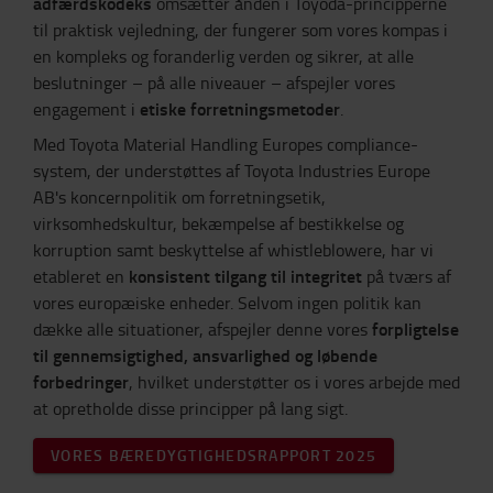
adfærdskodeks
omsætter ånden i Toyoda-principperne
til praktisk vejledning, der fungerer som vores kompas i
en kompleks og foranderlig verden og sikrer, at alle
beslutninger – på alle niveauer – afspejler vores
etiske forretningsmetoder
engagement i
.
Med Toyota Material Handling Europes compliance-
system, der understøttes af Toyota Industries Europe
AB's koncernpolitik om forretningsetik,
virksomhedskultur, bekæmpelse af bestikkelse og
korruption samt beskyttelse af whistleblowere, har vi
konsistent tilgang til integritet
etableret en
på tværs af
vores europæiske enheder. Selvom ingen politik kan
forpligtelse
dække alle situationer, afspejler denne vores
til gennemsigtighed, ansvarlighed og løbende
forbedringer
, hvilket understøtter os i vores arbejde med
at opretholde disse principper på lang sigt.
VORES BÆREDYGTIGHEDSRAPPORT 2025