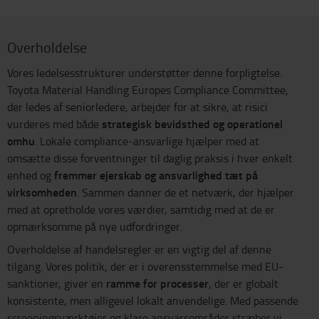
Overholdelse
Vores ledelsesstrukturer understøtter denne forpligtelse.
Toyota Material Handling Europes Compliance Committee,
der ledes af seniorledere, arbejder for at sikre, at risici
strategisk bevidsthed og operationel
vurderes med både
omhu
. Lokale compliance-ansvarlige hjælper med at
omsætte disse forventninger til daglig praksis i hver enkelt
fremmer ejerskab og ansvarlighed tæt på
enhed og
virksomheden
. Sammen danner de et netværk, der hjælper
med at opretholde vores værdier, samtidig med at de er
opmærksomme på nye udfordringer.
Overholdelse af handelsregler er en vigtig del af denne
tilgang. Vores politik, der er i overensstemmelse med EU-
ramme for processer
sanktioner, giver en
, der er globalt
konsistente, men alligevel lokalt anvendelige. Med passende
screeningsværktøjer og klare ansvarsområder stræber vi