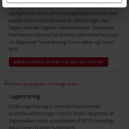
vigtigt fokusområde. Centrale emner omfatter fuld
synlighed på tværs af forsyningskæden (end-to-end
supply chain visibility) samt de udfordringer, der
følger med den digitale transformation. Derudover
fremhæves behovet for effektiv cybersikkerhed som
en afgørende forudsætning for en sikker og robust
drift.
NØGLETRENDS INDEN FOR DIGITALISERING
Lagerstyring
Under lagerstyring er centrale fokusområder
praktiske udfordringer som en bedre udnyttelse af
lagerpladsen samt anvendelsen af RTLS-teknologi
(Real-Time Location Systems) til