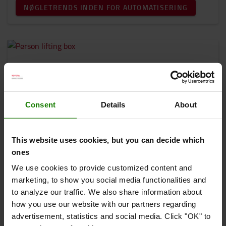
NØGLETRENDS INDEN FOR AUTOMATISERING
Sikkerhed
Sikkerhed er fortsat et centralt fokusområde i
logistikdriften. Samtidig vokser interessen for nye
Consent
Details
About
teknologier, herunder kollisionsforebyggende
systemer, løsninger til øget personsikkerhed og
anvendelsen af RTLS-teknologi (Real-Time Location
This website uses cookies, but you can decide which
Systems), som giver realtidsindsigt i placeringen af
ones
udstyr, varer og medarbejdere.
We use cookies to provide customized content and
marketing, to show you social media functionalities and
NØGLETRENDS INDEN FOR SIKKERHED
to analyze our traffic. We also share information about
how you use our website with our partners regarding
advertisement, statistics and social media. Click "OK" to