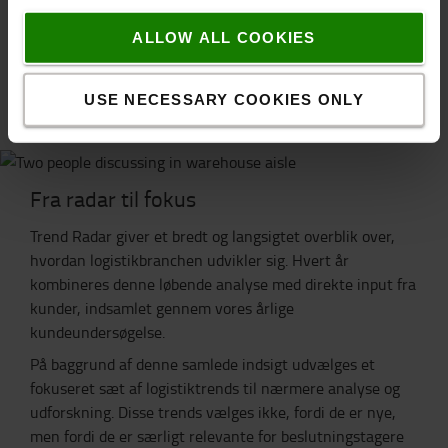
ALLOW ALL COOKIES
USE NECESSARY COOKIES ONLY
Fra radar til fokus
Trend Radar giver et bredt og langsigtet overblik over,
hvordan logistikbranchen udvikler sig. Hvert år
kombineres denne løbende analyse med direkte input fra
kunder, indsamlet gennem vores årlige
kundeundersøgelse.
På baggrund af denne samlede indsigt udvælges et
fokuseret sæt af logistiktrends til nærmere analyse og
udforskning. Disse trends vælges ikke, fordi de er nye,
men fordi de er særligt relevante for beslutningstagere