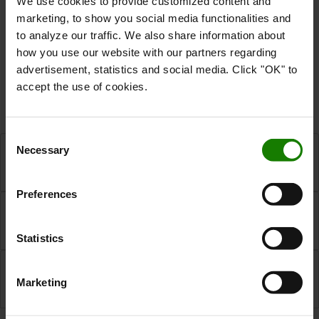
We use cookies to provide customized content and
Det er her, logistiktrends opstår. Ikke som abstrakte
marketing, to show you social media functionalities and
praktiske svar på de udfordringer
begreber, men som
og
to analyze our traffic. We also share information about
forventninger, som virksomheder møder på tværs af
how you use our website with our partners regarding
forsyningskæden. Det er disse udviklinger, der indgår i
advertisement, statistics and social media. Click "OK" to
vores trendradar.
accept the use of cookies.
Toyotas Trend Radar FAQ
Consent
Necessary
Hvad betyder begreberne under "Eksterne faktorer"
Selection
i Trend Radar?
Preferences
Hvad betyder begreberne under "Værktøjer og
teknologier" i Trend Radar?
Statistics
Hvad betyder begreberne under "Logistiktrends" i
Marketing
Trend Radar?