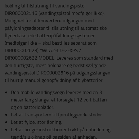
kobling til tilslutning til vandingspistol
DIR000002516 (vandingspistol medfølger ikke).
Mulighed for at konvertere udgangen med
påfyldningsadapter til tilslutning til automatiske
flyderbaserede batteripåfyldningssystemer
(medfølger ikke – skal bestilles separat som
DIR000002623) *WCA2-LD-2-XPS /
DIR000002622 MODEL: Leveres som standard med
den hurtigste, mest holdbare og bedst sælgende
vandingspistol DIR000002516 på udgangsslangen
til hurtig manuel genopfyldning af blybatterier.
Den mobile vandingsvogn leveres med en 3
meter lang slange, et forseglet 12 volt batteri
og en batterioplader.
Let at transportere til fjerntliggende steder.
Let at fylde; stor åbning.
Let at bruge: instruktioner trykt på enheden og
tænd/sluk-knap på bagsiden af enheden.