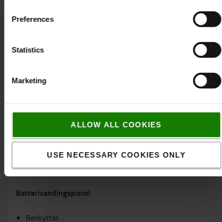
Preferences
Passende tilbehør
Statistics
Marketing
ALLOW ALL COOKIES
USE NECESSARY COOKIES ONLY
Batterivandingspistol
Beskytter