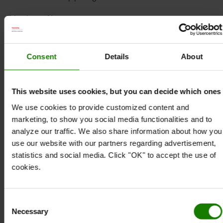
Teknisk specifikation
*Kapacitet: 35 l
*Vandtryk: 1 bar (15 psi)
Consent
Details
About
*Længde: 390 mm
*Bredde: 390 mm
*Højde: 940 mm
This website uses cookies, but you can decide which ones
*Vægt: 12 kg
We use cookies to provide customized content and
*Udgangsslangens længde: 3 m
marketing, to show you social media functionalities and to
*Materiale: Plast/gummi
analyze our traffic. We also share information about how you
Specifikation
use our website with our partners regarding advertisement,
Vægt
:
12
kg
statistics and social media. Click "OK" to accept the use of
Farve
:
Hvid
cookies.
Højde
:
94
cm
Bredde
:
39
cm
Consent
Længde
:
39
cm
Necessary
Selection