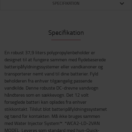
SPECIFIKATION
Specifikation
En robust 37,9 liters polypropylenbeholder er
designet til at fungere sammen med flydebaserede
batteripåfyldningssystemer eller vandkanoner og
transporterer nemt vand til dine batterier. Fyld
beholderen fra enhver tilgængelig passende
vandkilde. Denne robuste DC-drevne vandvogn
håndteres som en sækkevogn. Det 12 volt
forseglede batteri kan oplades fra enhver
stikkontakt. Tilslut blot batteripåfyldningssystemet
og tænd for kontakten. Må ikke bruges sammen
med Water Injector System™. *WCA2-LD-2VAN
MODEL: Leveres som standard med hun-Quick-