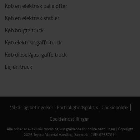
Køb en elektrisk palleløfter
Køb en elektrisk stabler
Køb brugte truck
Køb elektrisk gaffeltruck
Køb diesel/gas-gaffeltruck
Lej en truck
Vilkår og betingelser
Fortrolighedspolitik
Cookiepolitik
Cookieindstillinger
Alle priser er eksklusiv moms og kun gældende for online bestillinger | Copyright
2026 Toyota Material Handling Danmark | CVR: 62657014