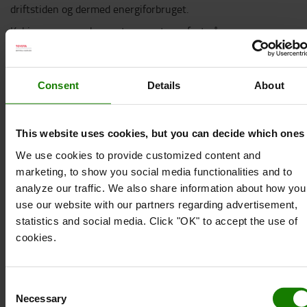
driftstiden og dermed energiforbruget.
Kabinevarmeren kan enten monteres fast på
truckens midterkonsol eller fastgøres på en skinne
med et velcrobånd (tilbehør). Kabinevarmerne er så
små og lette, at man kan lade dem sidde året
Consent
Details
About
rundt. I de tilfælde, hvor kabinevarmeren ikke kan
være monteret konstant, findes der en separat
holder under kabinens bundmåtte, hvor varmeren
This website uses cookies, but you can decide which ones
fastgøres med et velcrobånd.
We use cookies to provide customized content and
marketing, to show you social media functionalities and to
Teknisk specifikation
analyze our traffic. We also share information about how you
Kontakt/stik: Schuko
use our website with our partners regarding advertisement,
Spænding: 230V +5%/-10%
statistics and social media. Click "OK" to accept the use of
Output ved minus 25°C: 2100/1300W
cookies.
Output ved plus 25°C: 1700/1060W
Nominelt output/effekt: 2100W
Starteffekt, maks: 3300W
Consent
Necessary
Driftstemperatur: -40°C / +80°C
Selection