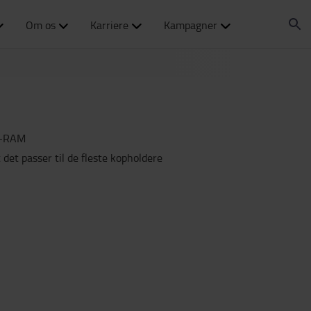
Om os
Karriere
Kampagner
U-RAM
t det passer til de fleste kopholdere