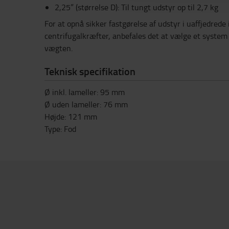
2,25” (størrelse D): Til tungt udstyr op til 2,7 kg
For at opnå sikker fastgørelse af udstyr i uaffjedred
centrifugalkræfter, anbefales det at vælge et system e
vægten.
Teknisk specifikation
Ø inkl. lameller: 95 mm
Ø uden lameller: 76 mm
Højde: 121 mm
Type: Fod