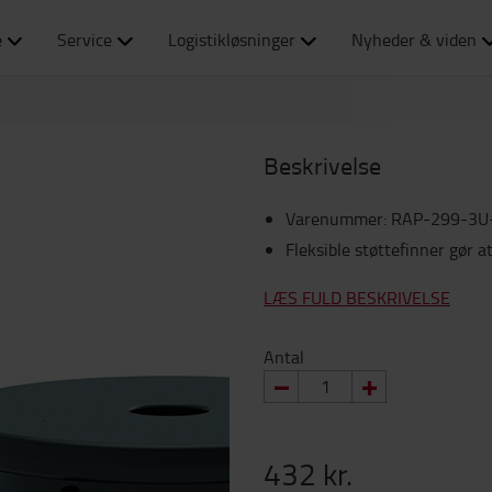
e
Service
Logistikløsninger
Nyheder & viden
Beskrivelse
Varenummer
:
RAP-299-3
Fleksible støttefinner gør a
LÆS FULD BESKRIVELSE
Antal
432 kr.