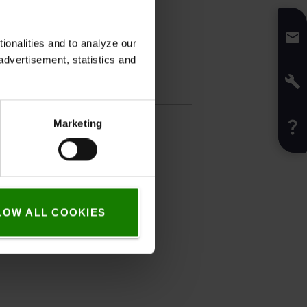
onalities and to analyze our
advertisement, statistics and
fikation
de
:
12,1
cm
Marketing
1
g
:
12,1
cm
LOW ALL COOKIES