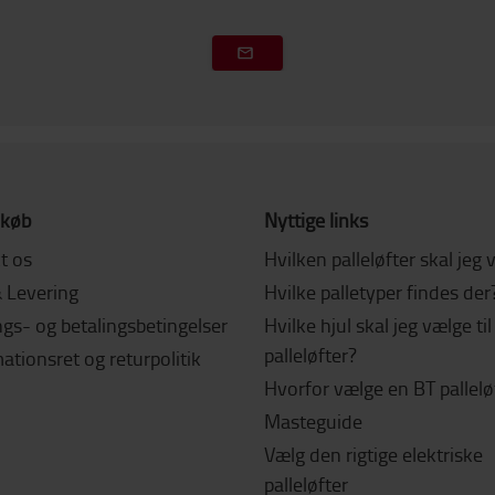
 køb
Nyttige links
t os
Hvilken palleløfter skal jeg
& Levering
Hvilke palletyper findes der
gs- og betalingsbetingelser
Hvilke hjul skal jeg vælge ti
palleløfter?
tionsret og returpolitik
Hvorfor vælge en BT pallelø
Masteguide
Vælg den rigtige elektriske
palleløfter