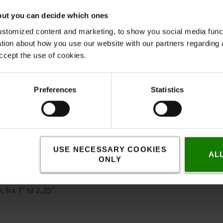
but you can decide which ones
Specifikation
stomized content and marketing, to show you social media functi
ation about how you use our website with our partners regarding 
ccept the use of cookies.
gssystem. Holderen kan placeres i en
Speci
ble støttelameller passer i de fleste
i anbefaler rund fod til 1" kugle eller rund
Læng
Preferences
Statistics
ameller: 76 mm, højde: 121 mm
Vægt
:
Højde
har du præcist brug for?
orbindelse/arm og en udstyrsholder. Dette er
USE NECESSARY COOKIES
AL
ONLY
indes der fire forskellige systemer. Forskellen
 fra 1” til 2,25”: