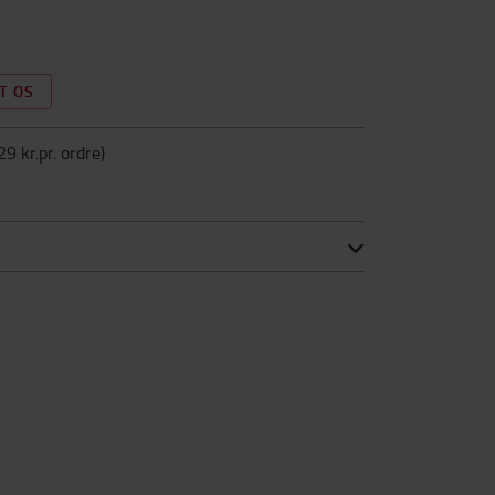
T OS
29 kr.pr. ordre
)