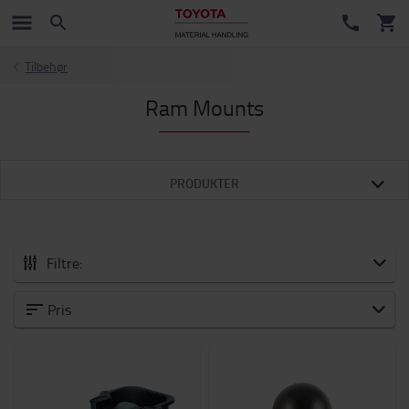
Tilbehør
Ram Mounts
PRODUKTER
Filtre:
Alle Tilbehør
Pris
Nye varer
Vogne og løbehjul
Batteri og elektronik
Vinter