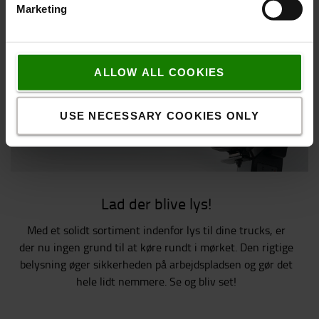
Marketing
Vi anbefaler
ALLOW ALL COOKIES
USE NECESSARY COOKIES ONLY
Lad der blive lys!
Med et solidt sortiment indenfor lys til dine trucks, er
der nu ingen grund til at køre rundt i mørket. Den rigtige
belysning øger sikkerheden på arbejdspladsen og gør det
hele lidt nemmere. Se og bliv set!