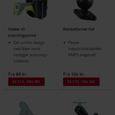
Lygter
Sikkerhed
Fanshop
Kabinetilbehør
Holder til
Rombeformet fod
Sæder
scanningspistol
Ram Mounts
Det unikke design
Arbejdstøj
Passer
med åben bund
Gafler og gaffelforlængere
industristandarden
muliggør scanning i
Tilbehør til gaffeltruck
AMPS diagonalt
holderen.
Motortruck (IC)
Arbejdsplads og lager
Fra 89 kr.
Fra 104 kr.
Kategori
BESTIL ONLINE
BESTIL ONLINE
RAM Mount holdere
(17)
RAM Mount baser
(10)
RAM Mount arme
(1)