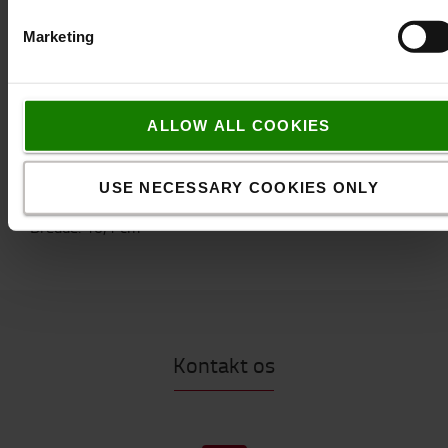
system en størrelse over det, der passer alene til
vægten.
Marketing
Teknisk specifikation
* Højde: 188,7 mm * Bredde: 100,6 mm * Dybde: 67,6
ALLOW ALL COOKIES
mm
Specifikation
USE NECESSARY COOKIES ONLY
Højde
:
18,9
cm
Bredde
:
10,1
cm
Kontakt os