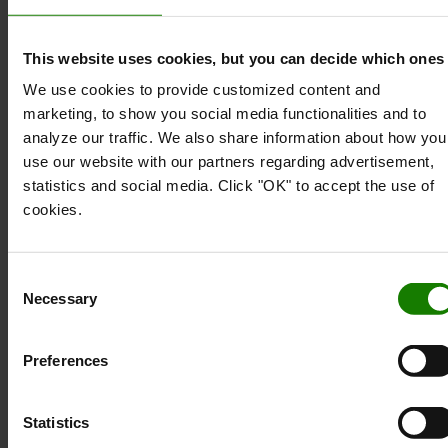
komplet udvalg af kugle- og
fatningsgaffeltruckmonteringssystemer. Ved at
bruge højstyrke composit sikrer RAM Power-Grip
This website uses cookies, but you can decide which ones
XL sikkerheden for scanneren, også når den ikke er
We use cookies to provide customized content and
i brug. Når det er nødvendigt kan du nemt flytte
marketing, to show you social media functionalities and to
scanneren for hurtigt at scanne den ønskede vare.
analyze our traffic. We also share information about how you
use our website with our partners regarding advertisement,
Hvilken fod skal du bruge?
statistics and social media. Click "OK" to accept the use of
Alt efter vægten på det udstyr, der skal installeres,
cookies.
findes der fire forskellige systemer. Forskellen er
først og fremmest størrelsen på
forbindelseskuglen, fra 1” til 2,25”:
Consent
Necessary
1” (størrelse B): Til let udstyr op til 0,9 kg
Selection
1,5” (størrelse C): Til udstyr op til 1,8 kg
2,25” (størrelse D): Til tungt udstyr op til 2,7 kg
Preferences
For at opnå sikker fastgørelse af udstyr i
uaffjedrede industritruck, hvor der kan forekomme
Statistics
høje centrifugalkræfter, anbefales det at vælge et