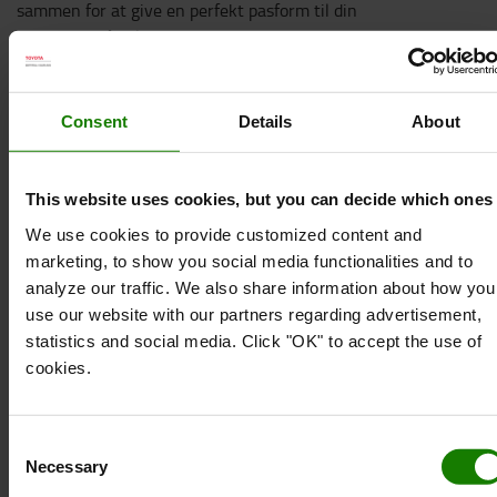
sammen for at give en perfekt pasform til din
enhed - også selvom den er i et etui.
Inkluderet er et let greb på bagsiden af ​​holderen til
hurtig frigørelse af din tablet. Uanset hvilken
Consent
Details
About
dobbeltfatningsarm og monteringsbase du parrer
RAM X-Grip med, giver RAM kugle- og
fatningsteknologi mulighed for næsten uendelig
This website uses cookies, but you can decide which ones
justerbarhed for at opnå den ideelle synsvinkel –
We use cookies to provide customized content and
samtidig med at du forlænger telefonens levetid
marketing, to show you social media functionalities and to
ved at give stød- og vibrationsdæmpning . Denne
analyze our traffic. We also share information about how you
version af RAM X-Grip holderen er kompatibel med
use our website with our partners regarding advertisement,
tablets, der passer til de dimensioner, der er
statistics and social media. Click "OK" to accept the use of
angivet nedenfor. Det er vigtigt at verificere
cookies.
enhedens dimensioner med dens etui, sleeve eller
skind, når du vurderer den samlede størrelse.
Hvilken fod skal du bruge?
Consent
Necessary
Alt efter vægten på det udstyr, der skal installeres,
Selection