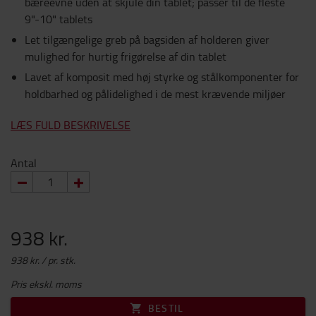
bæreevne uden at skjule din tablet; passer til de fleste
9"-10" tablets
Let tilgængelige greb på bagsiden af holderen giver
mulighed for hurtig frigørelse af din tablet
Lavet af komposit med høj styrke og stålkomponenter for
holdbarhed og pålidelighed i de mest krævende miljøer
LÆS FULD BESKRIVELSE
Antal
938 kr.
938 kr. / pr. stk.
Pris ekskl. moms
BESTIL