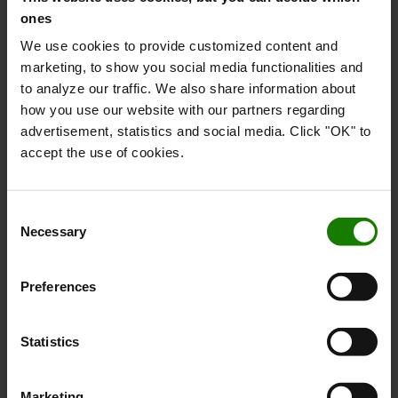
SE VORES UDVALG AF TILBEHØR TIL DIN TRUCK
ones
We use cookies to provide customized content and
marketing, to show you social media functionalities and
to analyze our traffic. We also share information about
how you use our website with our partners regarding
advertisement, statistics and social media. Click "OK" to
accept the use of cookies.
Lad der blive lys!
Consent
Med et solidt sortiment indenfor lys til dine trucks, er
Necessary
Selection
der nu ingen grund til at køre rundt i mørket. Den rigtige
belysning øger sikkerheden på arbejdspladsen og gør det
Preferences
hele lidt nemmere. Se og bliv set!
Statistics
Læs mere om vores trucklys her
Marketing