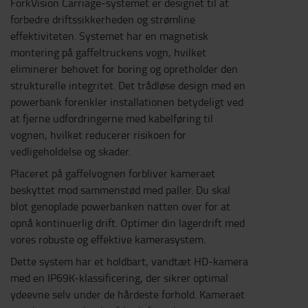
ForkVision Carriage-systemet er designet til at
forbedre driftssikkerheden og strømline
effektiviteten. Systemet har en magnetisk
montering på gaffeltruckens vogn, hvilket
eliminerer behovet for boring og opretholder den
strukturelle integritet. Det trådløse design med en
powerbank forenkler installationen betydeligt ved
at fjerne udfordringerne med kabelføring til
vognen, hvilket reducerer risikoen for
vedligeholdelse og skader.
Placeret på gaffelvognen forbliver kameraet
beskyttet mod sammenstød med paller. Du skal
blot genoplade powerbanken natten over for at
opnå kontinuerlig drift. Optimer din lagerdrift med
vores robuste og effektive kamerasystem.
Dette system har et holdbart, vandtæt HD-kamera
med en IP69K-klassificering, der sikrer optimal
ydeevne selv under de hårdeste forhold. Kameraet