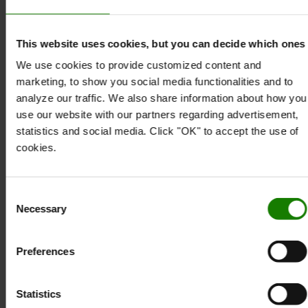
1 x strømkabel til kamera
1 x Strømkabel til direkte monitor
This website uses cookies, but you can decide which ones
1 x 12 V skærmadapter
1 x Sugebeslag
We use cookies to provide customized content and
1 x Solskærm til monitor
marketing, to show you social media functionalities and to
1 x Kort kamerabeslag
analyze our traffic. We also share information about how you
1 x Højt kamerabeslag
use our website with our partners regarding advertisement,
1 x Vægbeslag til monitor
statistics and social media. Click "OK" to accept the use of
cookies.
Teknisk specifikation
*Længde: 420 mm (pakke)
Consent
*Bredde: 230 mm (pakke)
Necessary
Selection
*Højde: 130 mm (pakke)
*Vægt: ca. 3 kg
*Farve: Sort
Preferences
*Materiale: Metal og plast
*KAMERA
Statistics
*Driftsfrekvens: 2403 -2478 MHz