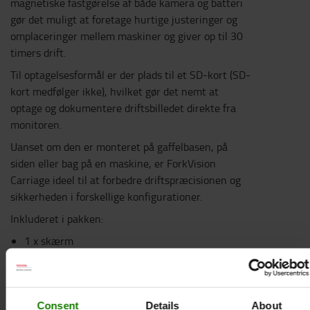
magnetiske fastgørelse af både kamera og batteri
gør det muligt at foretage hurtige justeringer og
omplaceringer mellem maskiner og giver op til 30
timers drift.
Til optagelsesformål er der plads til et SD-kort (SD-
kort medfølger ikke), hvilket gør det nemt at
optage og dokumentere driftsbilledet direkte fra
monitoren.
Uanset om den er monteret på gaffelbasen, på
siden eller bag på en maskine, er ForkVision
Carriage ideel til at forbedre driftspræcisionen og
sikkerheden i forskellige konfigurationer.
Inkluderet i pakken:
1 x skærm
1 x Kamera
1 x PowerBank 25000
1 x 3 dBi-antenne
Consent
Details
About
1 x 5 dBi-antenne