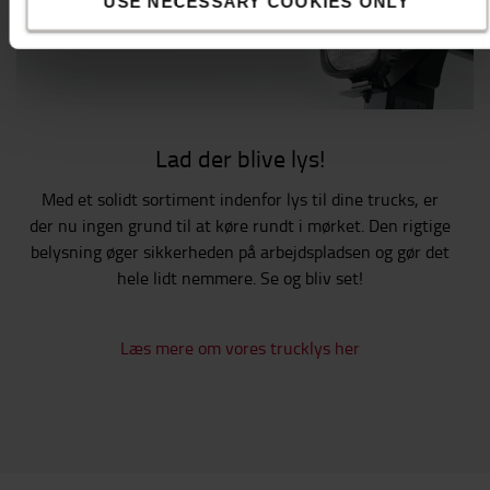
USE NECESSARY COOKIES ONLY
Lad der blive lys!
Med et solidt sortiment indenfor lys til dine trucks, er
der nu ingen grund til at køre rundt i mørket. Den rigtige
belysning øger sikkerheden på arbejdspladsen og gør det
hele lidt nemmere. Se og bliv set!
Læs mere om vores trucklys her