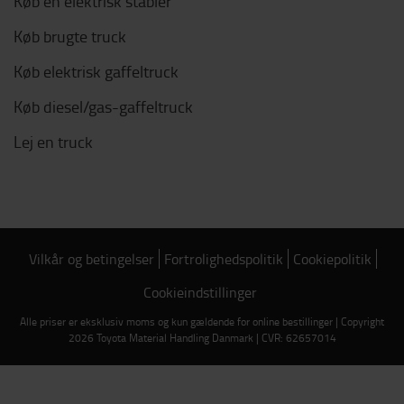
Køb en elektrisk stabler
Køb brugte truck
Køb elektrisk gaffeltruck
Køb diesel/gas-gaffeltruck
Lej en truck
Vilkår og betingelser
Fortrolighedspolitik
Cookiepolitik
Cookieindstillinger
Alle priser er eksklusiv moms og kun gældende for online bestillinger | Copyright
2026 Toyota Material Handling Danmark | CVR: 62657014