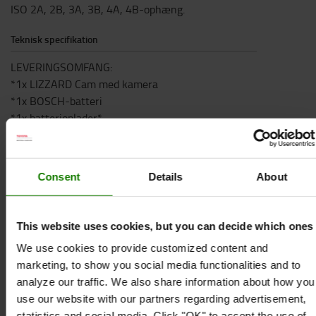
ISO 2A, 2B, 3A, 3B, 4A, 4B-ophæng.
Teknisk specifikation
LEVERINGSOMFANG:
*1x LIZZARD Cam med kamera
*1x BOSCH-batteri
*1x batterioplader*
1x skærm
Tekniske detaljer:
*Dimensioner:
Consent
Details
About
ISO 2A ophæng: 123 x 595 x 40 mm
ISO 3A ophæng: 123 x 695,5 x 40 mm
*AHD-kamera med touchskærm
This website uses cookies, but you can decide which ones
*Trådløs strømforsyning via Bosch-batteri (batteri og
We use cookies to provide customized content and
oplader medfølger)
marketing, to show you social media functionalities and to
*Energibesparende tilstand: slukker som standard efter
analyze our traffic. We also share information about how you
120 sekunder (kan justeres individuelt)
use our website with our partners regarding advertisement,
*Signaloverførsel via WiFi
statistics and social media. Click "OK" to accept the use of